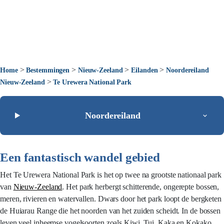
>
>
>
>
Home
Bestemmingen
Nieuw-Zeeland
Eilanden
Noordereiland
>
Nieuw-Zeeland
Te Urewera National Park
Noordereiland
Een fantastisch wandel gebied
Het Te Urewera National Park is het op twee na grootste nationaal park
van
Nieuw-Zeeland
. Het park herbergt schitterende, ongerepte bossen,
meren, rivieren en watervallen. Dwars door het park loopt de bergketen
de Huiarau Range die het noorden van het zuiden scheidt. In de bossen
leven veel inheemse vogelsoorten zoals Kiwi, Tui, Kaka en Kokako.