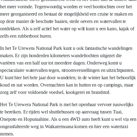
het meer vormde. Tegenwoordig worden er veel boottochten over het
meer georganiseerd en bestaat de mogelijkheid een cruise te maken en
op deze manier de beschutte baaien, steile oevers en watervallen te
ontdekken. Als u zelf actief het water op wilt kunt u een kano, kajak of
zelfs een rubberboot huren.
In het Te Urewera National Park kunt u ook fantastische wandelingen
maken. Er zijn honderden kilometers wandeltochten uitgezet die
variëren van een half uur tot meerdere dagen. Onderweg komt u
spectaculaire watervallen tegen, stroomversnellingen en uitzichtpunten.
U kunt hier het hele jaar door wandelen; in de winter kan het behoorlijk
koud en nat worden. Overnachten kan in hutten en op campings, maar
zorg zelf voor voldoende voedsel, kookgerei en brandstof.
Het Te Urewera National Park is met het openbaar vervoer nauwelijks
te bereiken. Er rijden wel shuttlebussen op aanvraag tussen Tuai,
Onepoto en Hopuruahine. Als u een 4WD auto heeft kunt u wel via een
ongeasfalteerde weg in Waikaremoana komen en hier een watertaxi
nemen.