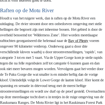
tocht is voor iedereen goed te doen.
Raften op de Motu River
Houdt u van het ruigere werk, dan is raften op de Motu River een
uitdaging. De rivier stroomt door een onbedorven omgeving met steile
hellingen die begroeit zijn met inheemse bossen. Het gebied is door de
overheid benoemd tot ‘Wilderness Zone’. Hier worden meerdaagse
rafttochten georganiseerd die helemaal naar de
Bay of Plenty
voeren
ongeveer 90 kilometer verderop. Onderweg gaat u door drie
verschillende kloven waarbij u door stroomversnellingen, ‘rapids’, van
categorie 3 tot en met 5 vaart. Via de Upper Gorge kom je steile rapids
tegen die na felle regenbuien zelf tot categorie 6 kunnen gaan en dan
ook niet meer bevaren mogen worden. Vervolgens gaat het verder door
de Te Paku Gorge die wat smaller is en minder heftig dan de vorige
kloof. Uiteindelijk volgt de Lower Gorge de laatste kloof. Hier komt de
spanning en sensatie in drievoud terug met de meest heftige
stroomversnellingen en wordt uw durf op de proef gesteld. Overnachten
op deze meerdaagse tocht doet u in tentjes in de ruige omgeving van de
Raukumara Ranges. De Motu Rivier ligt in het Raukimara Forest Park