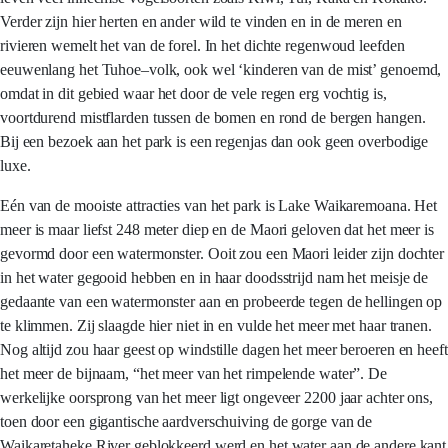
Verder zijn hier herten en ander wild te vinden en in de meren en
rivieren wemelt het van de forel. In het dichte regenwoud leefden
eeuwenlang het Tuhoe–volk, ook wel ‘kinderen van de mist’ genoemd,
omdat in dit gebied waar het door de vele regen erg vochtig is,
voortdurend mistflarden tussen de bomen en rond de bergen hangen.
Bij een bezoek aan het park is een regenjas dan ook geen overbodige
luxe.
Eén van de mooiste attracties van het park is Lake Waikaremoana. Het
meer is maar liefst 248 meter diep en de Maori geloven dat het meer is
gevormd door een watermonster. Ooit zou een Maori leider zijn dochter
in het water gegooid hebben en in haar doodsstrijd nam het meisje de
gedaante van een watermonster aan en probeerde tegen de hellingen op
te klimmen. Zij slaagde hier niet in en vulde het meer met haar tranen.
Nog altijd zou haar geest op windstille dagen het meer beroeren en heeft
het meer de bijnaam, “het meer van het rimpelende water”. De
werkelijke oorsprong van het meer ligt ongeveer 2200 jaar achter ons,
toen door een gigantische aardverschuiving de gorge van de
Waikaretaheke River geblokkeerd werd en het water aan de andere kant