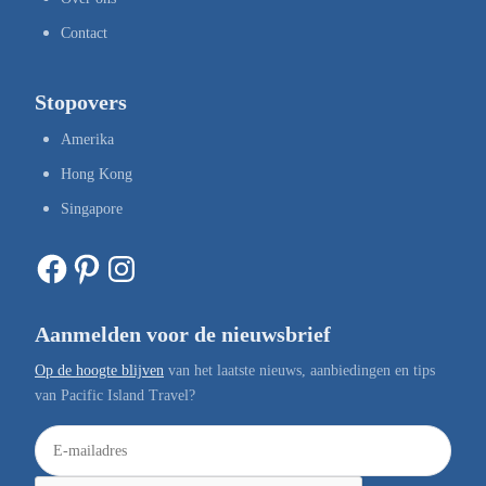
Contact
Stopovers
Amerika
Hong Kong
Singapore
Facebook
Pinterest
Instagram
Aanmelden voor de nieuwsbrief
Op de hoogte blijven
van het laatste nieuws, aanbiedingen en tips
van Pacific Island Travel?
E
-