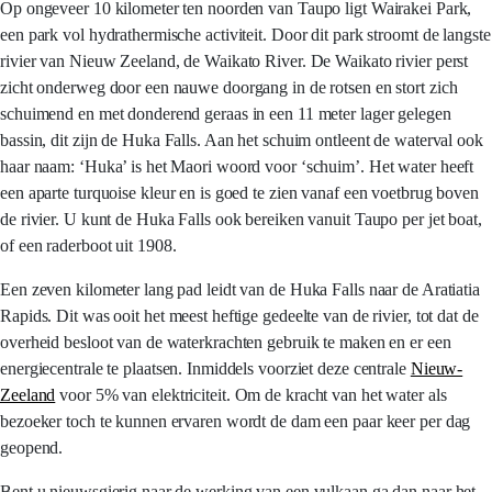
Op ongeveer 10 kilometer ten noorden van Taupo ligt Wairakei Park,
een park vol hydrathermische activiteit. Door dit park stroomt de langste
rivier van Nieuw Zeeland, de Waikato River. De Waikato rivier perst
zicht onderweg door een nauwe doorgang in de rotsen en stort zich
schuimend en met donderend geraas in een 11 meter lager gelegen
bassin, dit zijn de Huka Falls. Aan het schuim ontleent de waterval ook
haar naam: ‘Huka’ is het Maori woord voor ‘schuim’. Het water heeft
een aparte turquoise kleur en is goed te zien vanaf een voetbrug boven
de rivier. U kunt de Huka Falls ook bereiken vanuit Taupo per jet boat,
of een raderboot uit 1908.
Een zeven kilometer lang pad leidt van de Huka Falls naar de Aratiatia
Rapids. Dit was ooit het meest heftige gedeelte van de rivier, tot dat de
overheid besloot van de waterkrachten gebruik te maken en er een
energiecentrale te plaatsen. Inmiddels voorziet deze centrale
Nieuw-
Zeeland
voor 5% van elektriciteit. Om de kracht van het water als
bezoeker toch te kunnen ervaren wordt de dam een paar keer per dag
geopend.
Bent u nieuwsgierig naar de werking van een vulkaan ga dan naar het