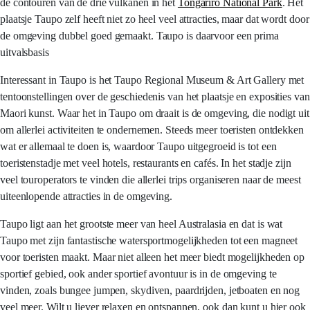
de contouren van de drie vulkanen in het
Tongariro National Park
. Het
plaatsje Taupo zelf heeft niet zo heel veel attracties, maar dat wordt door
de omgeving dubbel goed gemaakt. Taupo is daarvoor een prima
uitvalsbasis
Interessant in Taupo is het Taupo Regional Museum & Art Gallery met
tentoonstellingen over de geschiedenis van het plaatsje en exposities van
Maori kunst. Waar het in Taupo om draait is de omgeving, die nodigt uit
om allerlei activiteiten te ondernemen. Steeds meer toeristen ontdekken
wat er allemaal te doen is, waardoor Taupo uitgegroeid is tot een
toeristenstadje met veel hotels, restaurants en cafés. In het stadje zijn
veel touroperators te vinden die allerlei trips organiseren naar de meest
uiteenlopende attracties in de omgeving.
Taupo ligt aan het grootste meer van heel Australasia en dat is wat
Taupo met zijn fantastische watersportmogelijkheden tot een magneet
voor toeristen maakt. Maar niet alleen het meer biedt mogelijkheden op
sportief gebied, ook ander sportief avontuur is in de omgeving te
vinden, zoals bungee jumpen, skydiven, paardrijden, jetboaten en nog
veel meer. Wilt u liever relaxen en ontspannen, ook dan kunt u hier ook