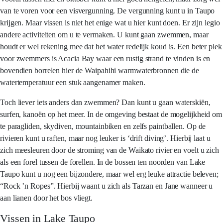
van te voren voor een visvergunning. De vergunning kunt u in Taupo
krijgen. Maar vissen is niet het enige wat u hier kunt doen. Er zijn legio
andere activiteiten om u te vermaken. U kunt gaan zwemmen, maar
houdt er wel rekening mee dat het water redelijk koud is. Een beter plek
voor zwemmers is Acacia Bay waar een rustig strand te vinden is en
bovendien borrelen hier de Waipahihi warmwaterbronnen die de
watertemperatuur een stuk aangenamer maken.
Toch liever iets anders dan zwemmen? Dan kunt u gaan waterskiën,
surfen, kanoën op het meer. In de omgeving bestaat de mogelijkheid om
te paragliden, skydiven, mountainbiken en zelfs paintballen. Op de
rivieren kunt u raften, maar nog leuker is ‘drift diving’. Hierbij laat u
zich meesleuren door de stroming van de Waikato rivier en voelt u zich
als een forel tussen de forellen. In de bossen ten noorden van Lake
Taupo kunt u nog een bijzondere, maar wel erg leuke attractie beleven;
“Rock ’n Ropes”. Hierbij waant u zich als Tarzan en Jane wanneer u
aan lianen door het bos vliegt.
Vissen in Lake Taupo