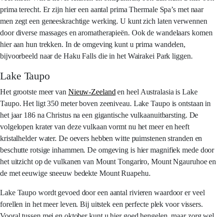
prima terecht. Er zijn hier een aantal prima Thermale Spa’s met naar
men zegt een geneeskrachtige werking. U kunt zich laten verwennen
door diverse massages en aromatherapieën. Ook de wandelaars komen
hier aan hun trekken. In de omgeving kunt u prima wandelen,
bijvoorbeeld naar de Haku Falls die in het Wairakei Park liggen.
Lake Taupo
Het grootste meer van
Nieuw-Zeeland
en heel Australasia is Lake
Taupo. Het ligt 350 meter boven zeeniveau. Lake Taupo is ontstaan in
het jaar 186 na Christus na een gigantische vulkaanuitbarsting. De
volgelopen krater van deze vulkaan vormt nu het meer en heeft
kristalhelder water. De oevers hebben witte puimstenen stranden en
beschutte rotsige inhammen. De omgeving is hier magnifiek mede door
het uitzicht op de vulkanen van Mount Tongariro, Mount Ngauruhoe en
de met eeuwige sneeuw bedekte Mount Ruapehu.
Lake Taupo wordt gevoed door een aantal rivieren waardoor er veel
forellen in het meer leven. Bij uitstek een perfecte plek voor vissers.
Vooral tussen mei en oktober kunt u hier goed hengelen, maar zorg wel