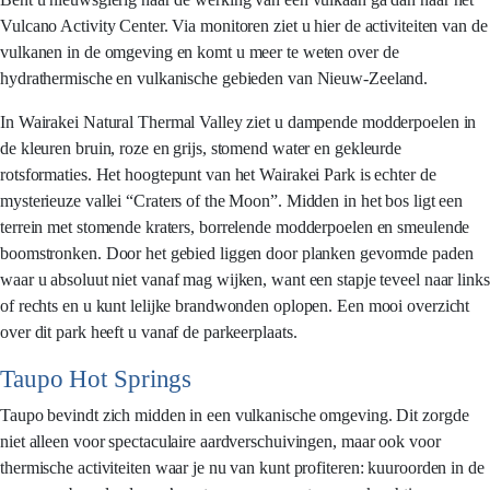
Vulcano Activity Center. Via monitoren ziet u hier de activiteiten van de
vulkanen in de omgeving en komt u meer te weten over de
hydrathermische en vulkanische gebieden van Nieuw-Zeeland.
In Wairakei Natural Thermal Valley ziet u dampende modderpoelen in
de kleuren bruin, roze en grijs, stomend water en gekleurde
rotsformaties. Het hoogtepunt van het Wairakei Park is echter de
mysterieuze vallei “Craters of the Moon”. Midden in het bos ligt een
terrein met stomende kraters, borrelende modderpoelen en smeulende
boomstronken. Door het gebied liggen door planken gevormde paden
waar u absoluut niet vanaf mag wijken, want een stapje teveel naar links
of rechts en u kunt lelijke brandwonden oplopen. Een mooi overzicht
over dit park heeft u vanaf de parkeerplaats.
Taupo Hot Springs
Taupo bevindt zich midden in een vulkanische omgeving. Dit zorgde
niet alleen voor spectaculaire aardverschuivingen, maar ook voor
thermische activiteiten waar je nu van kunt profiteren: kuuroorden in de