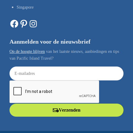
Singapore
Facebook
Pinterest
Instagram
Aanmelden voor de nieuwsbrief
Op de hoogte blijven
van het laatste nieuws, aanbiedingen en tips
van Pacific Island Travel?
E
-
m
a
i
l
Verzenden
a
d
r