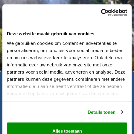
Deze website maakt gebruik van cookies
We gebruiken cookies om content en advertenties te
Déanne Wetzels
personaliseren, om functies voor social media te bieden
en om ons websiteverkeer te analyseren. Ook delen we
informatie over uw gebruik van onze site met onze
partners voor social media, adverteren en analyse. Deze
partners kunnen deze gegevens combineren met andere
Geïnspireerd geraakt?
informatie die u aan ze heeft verstrekt of die ze hebben
verzameld op basis van uw gebruik van hun services.
Krijgt u al zin om op reis te gaan? Onze
Details tonen
reisadviseurs helpen u graag bij het
samenstellen van deze rondreis.
Alles toestaan