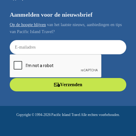
Aanmelden voor de nieuwsbrief
Op de hoogte blijven
van het laatste nieuws, aanbiedingen en tips
van Pacific Island Travel?
E
-
m
a
i
l
Verzenden
a
d
r
e
Copyright © 1994-2026 Pacific Island Travel Alle rechten voorbehouden.
s