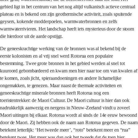
gebied ligt in het centrum van het nog altijd vulkanisch actieve centraal
plateau en is bekend om zijn geothermische activiteit, zoals spuitende
geysers, kokende modderpoelen, warmwaterbronnen en zelfs
warmwaterrivieren. Het landschap heeft iets mysterieus door de stoom
die hierdoor uit de aarde opstijgt.
De geneeskrachtige werking van de bronnen was al bekend bij de
eerste kolonisten en al vrij snel werd Rotorua een populaire
bestemming. Twee grote bronnen in het gebied werden al snel tot
kuuroord gebombardeerd en kwam men hier naar toe om van kwalen af
te komen, zoals jicht, spieraandoeningen en andere lichamelijke
ongemakken, te genezen. Maar naast de thermale activiteiten en
geneeskrachtige minerale bronnen heeft Rotorua nog een
toeristentrekker: de Maori Cultuur. De Maori cultuur is hier dan ook
nadrukkelijk aanwezig en nergens in Nieuw-Zeeland vindt u zoveel
Maori uitingen bij elkaar. Rotorua wordt al sinds de 14e eeuw bewoond
door de Maori. Zij hebben ook de naam aan Rotorua gegeven. De naam
betekent letterlijk: ‘Het tweede meer’, “roto” betekent meer en “rua”
betekent twee. Het meer was dan ook het tweede dat de toen hier