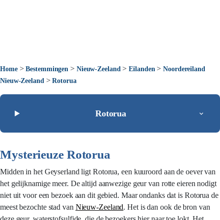
>
>
>
>
Home
Bestemmingen
Nieuw-Zeeland
Eilanden
Noordereiland
>
Nieuw-Zeeland
Rotorua
Rotorua
Mysterieuze Rotorua
Midden in het Geyserland ligt Rotorua, een kuuroord aan de oever van
het gelijknamige meer. De altijd aanwezige geur van rotte eieren nodigt
niet uit voor een bezoek aan dit gebied. Maar ondanks dat is Rotorua de
meest bezochte stad van
Nieuw-Zeeland
. Het is dan ook de bron van
deze geur, waterstofsulfide, die de bezoekers hier naar toe lokt. Het