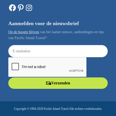
Facebook
Pinterest
Instagram
Aanmelden voor de nieuwsbrief
Op de hoogte blijven
van het laatste nieuws, aanbiedingen en tips
van Pacific Island Travel?
E
-
m
a
i
l
Verzenden
a
d
r
e
Copyright © 1994-2026 Pacific Island Travel Alle rechten voorbehouden.
s