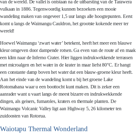
van de wereld. De vallei is ontstaan na de uitbarsting van de Tarawera
vulkaan in 1886. Tegenwoordig kunnen bezoekers een mooie
wandeling maken van ongeveer 1,5 uur langs alle hoogtepunten. Eerst
komt u langs de Waimangu Cauldron, het grootste kokende meer ter
wereld!
Hoewel Waimangu ‘zwart water’ betekent, heeft het meer een blauwe
kleur omgeven door dampende rotsen. Ga even van de route af en maak
een klim naar de Inferno Crater. Hier liggen indrukwekkende terrassen
met microalgen en het water in de krater in maar liefst 80°C. Er hangt
een constante damp boven het water dat een blauw-groene kleur heeft.
Aan het einde van de wandeling komt u bij het groene Lake
Rotomahana waar u een boottocht kunt maken. Dit is zeker een
aanrader want u vaart langs de meest bizarre en indrukwekkende
dingen, als geisers, fumaroles, kraters en thermale planten. De
Waimangu Volcanic Valley ligt aan Highway 5, 26 kilometer ten
zuidoosten van Rotorua.
Waiotapu Thermal Wonderland