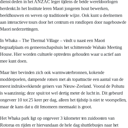
dienst deden in het ANZAC leger tijdens de beide wereldoorlogen
herdenkt.In het Institute leren Maori jongeren hout bewerken,
beeldhouwen en weven op traditionele wijze. Ook kunt u deelnemen
aan interactieve tours door het centrum en rondlopen door nagebouwde
Maori nederzettingen.
In Whaka – The Thermal Village – vindt u naast een Maori
begraafplaats en gemeenschapshuis het schitterende Wahaio Meeting
House. Hier worden culturele optredens gehouden waar u actief aan
mee kunt doen.
Maar hier bevinden zich ook warmwaterbronnen, kokende
modderpoelen, dampende rotsen met als topattractie een aantal van de
meest indrukwekkende geisers van Nieuw-Zeeland. Vooral de Pohutu
is waanzinnig; deze spuit tot wel dertig meter de lucht in. Dit gebeurd
ongeveer 10 tot 25 keer per dag, alleen het tijdstip is niet te voorspellen,
maar de kans dat u dit fenomeen meemaakt is groot.
Het Whaka park ligt op ongeveer 3 kilometer ten zuidoosten van
Rotorua en rijden er hiervandaan de hele dag shuttlebusjes naar het