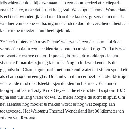
Misschien denkt u bij deze naam aan een commercieel attractiepark
zoals Disney, maar dat is niet het geval. Waiotapu Thermal Wonderland
is echt een wonderlijk land met kleurrijke kraters, geisers en meren. U
valt hier van de ene verbazing in de andere door de verscheidenheid aan
kleuren die moedernatuur heeft gebruikt.
Zo heeft u hier de ‘Artists Palette’ waarvan alleen de naam u al doet
vermoeden dat u een veelkleurig panorama te zien krijgt. En dat is ook
zo, want de warme en koude poelen, borrelende modderpoelen en
sissende fumaroles zijn erg kleurrijk. Nog indrukwekkender is de
gigantische ‘Champagne pool’ met borrelend water dat sist en sprankelt
als champagne in een glas. De rand van dit meer heeft een okerkleurige
versteende rand die afsteekt tegen de kleur in het meer. Een ander
hoogtepunt is de ‘Lady Knox Geyser’, die elke ochtend stipt om 10.15
bijna een uur lang water tot wel 21 meter hoogte de lucht in spuit. Om
het allemaal nog mooier te maken wordt er nog wat zeepsop aan
toegevoegd. Het Waiotapu Thermal Wonderland ligt 30 kilometer ten
zuiden van Rotorua.