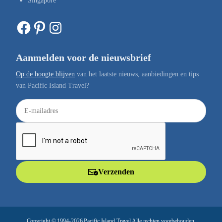
Singapore
Facebook
Pinterest
Instagram
Aanmelden voor de nieuwsbrief
Op de hoogte blijven
van het laatste nieuws, aanbiedingen en tips
van Pacific Island Travel?
E
-
m
a
i
l
Verzenden
a
d
r
e
Copyright © 1994-2026 Pacific Island Travel Alle rechten voorbehouden.