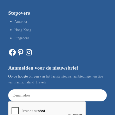
Stopovers
Amerika
Hong Kong
Singapore
Facebook
Pinterest
Instagram
Aanmelden voor de nieuwsbrief
Op de hoogte blijven
van het laatste nieuws, aanbiedingen en tips
van Pacific Island Travel?
E
-
m
a