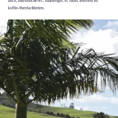
airco, bad/douche/wc, haardroger, tv, radio, telefoon en
koffie-/theefaciliteiten.