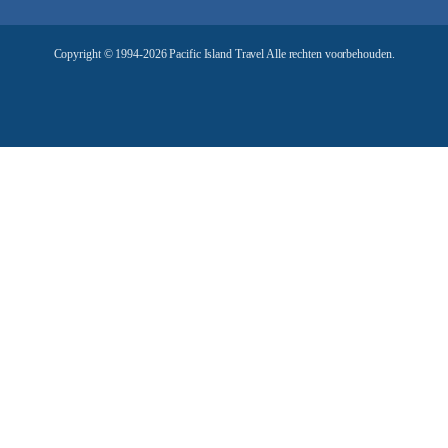
r
e
Copyright © 1994-2026 Pacific Island Travel Alle rechten voorbehouden.
s