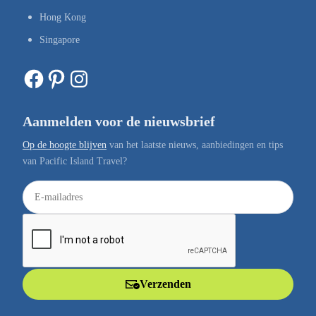
Hong Kong
Singapore
Facebook
Pinterest
Instagram
Aanmelden voor de nieuwsbrief
Op de hoogte blijven
van het laatste nieuws, aanbiedingen en tips
van Pacific Island Travel?
E
-
m
a
i
l
Verzenden
a
d