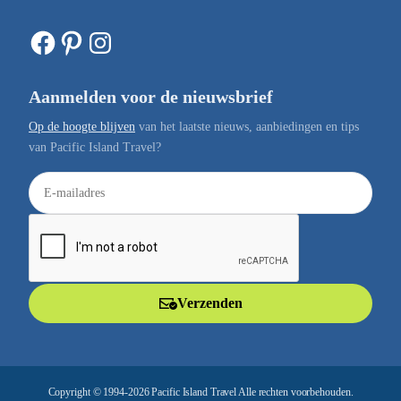
Facebook
Pinterest
Instagram
Aanmelden voor de nieuwsbrief
Op de hoogte blijven
van het laatste nieuws, aanbiedingen en tips
van Pacific Island Travel?
E
-
m
a
i
l
Verzenden
a
d
r
e
Copyright © 1994-2026 Pacific Island Travel Alle rechten voorbehouden.
s