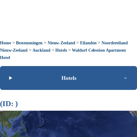
>
>
>
>
Home
Bestemmingen
Nieuw-Zeeland
Eilanden
Noordereiland
>
>
>
Nieuw-Zeeland
Auckland
Hotels
Waldorf Celestion Apartment
Hotel
Hotels
(ID: )