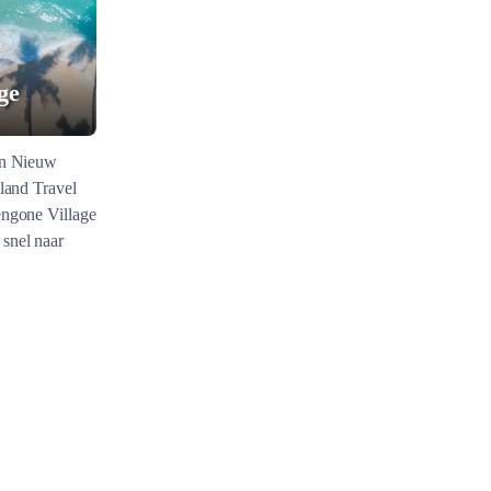
ge
in Nieuw
sland Travel
engone Village
snel naar