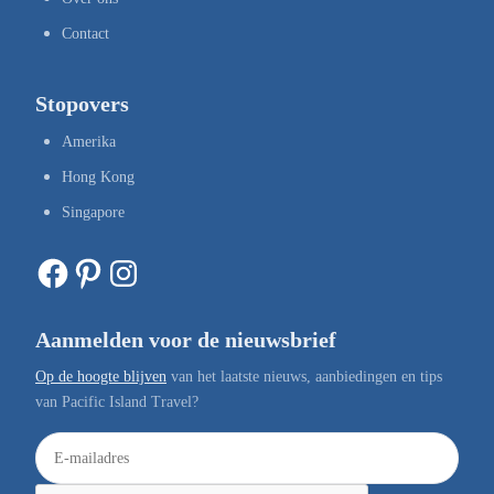
Contact
Stopovers
Amerika
Hong Kong
Singapore
Facebook
Pinterest
Instagram
Aanmelden voor de nieuwsbrief
Op de hoogte blijven
van het laatste nieuws, aanbiedingen en tips
van Pacific Island Travel?
E
-