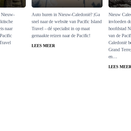
e Nieuw-
Auto huren in Nieuw-Caledonië? |Ga
Nieuw Caled
ktische
snel naar de website van Pacific Island
invloeden d
is naar
Travel – dé specialist in op maat
hoofdstad N
Pacific
gemaakte reizen naar de Pacific!
van de Paci
 Travel
Caledonië be
LEES MEER
Grand Terre,
en…
LEES MEE