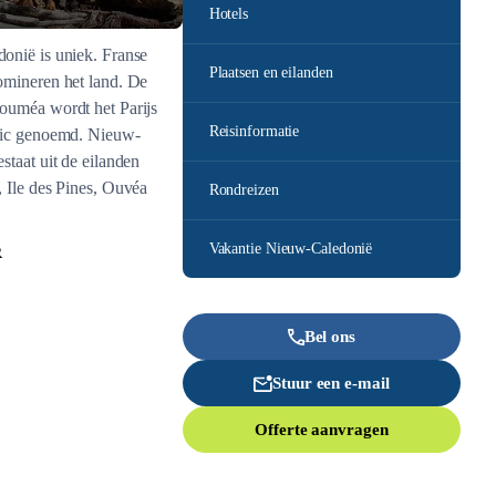
Hotels
onië is uniek. Franse
Plaatsen en eilanden
omineren het land. De
ouméa wordt het Parijs
Reisinformatie
fic genoemd. Nieuw-
staat uit de eilanden
 Ile des Pines, Ouvéa
Rondreizen
Vakantie Nieuw-Caledonië
R
Bel ons
Stuur een e-mail
Offerte aanvragen