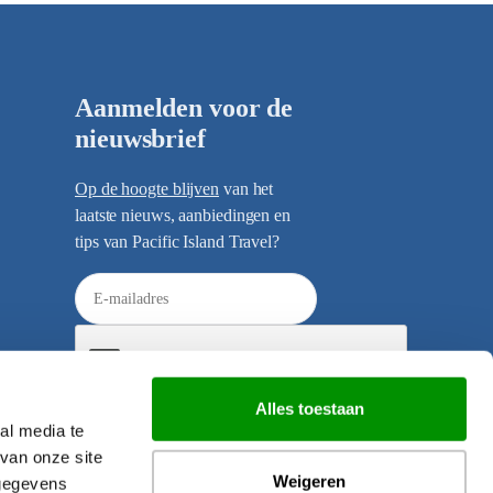
Aanmelden voor de
nieuwsbrief
Op de hoogte blijven
van het
laatste nieuws, aanbiedingen en
tips van Pacific Island Travel?
E
-
m
a
i
Alles toestaan
l
al media te
Verzenden
a
van onze site
d
Weigeren
 gegevens