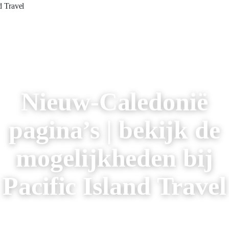
AREIZEN
RONDREIZEN
AANBIEDINGEN
OVER ONS
Nieuw-Caledonië
pagina’s | bekijk de
mogelijkheden bij
Pacific Island Travel