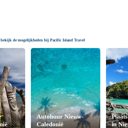
 bekijk de mogelijkheden bij Pacific Island Travel
e
Autohuur Nieuw-
Plaats
nië
Caledonië
in Ni