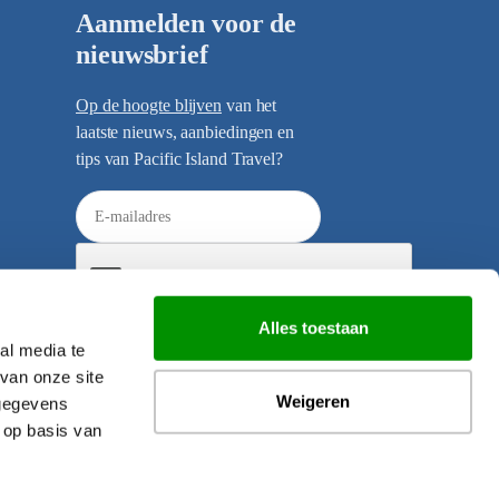
Aanmelden voor de
nieuwsbrief
Op de hoogte blijven
van het
laatste nieuws, aanbiedingen en
tips van Pacific Island Travel?
E
-
m
a
i
Alles toestaan
l
al media te
Verzenden
a
van onze site
d
Weigeren
 gegevens
r
 op basis van
e
s