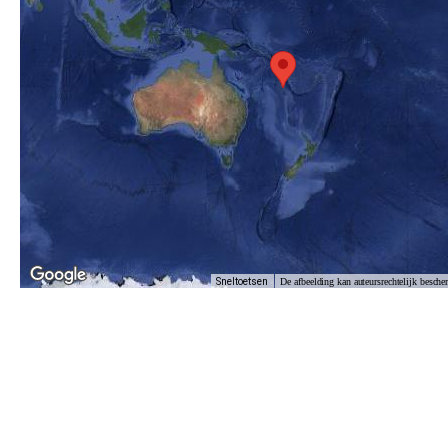
Sneltoetsen
De afbeelding kan auteursrechtelijk besche