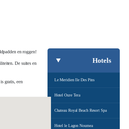
hildpadden en roggen!
Hotels
iteiten. De suites en
Le Meridien Ile Des Pins
s gratis, een
Hotel Oure Tera
Chateau Royal Beach Resort Spa
Hotel le Lagon Noumea