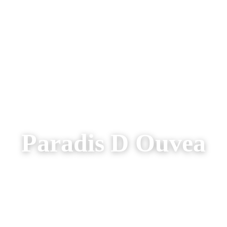
AREIZEN
RONDREIZEN
AANBIEDINGEN
OVER ONS
Paradis D Ouvea