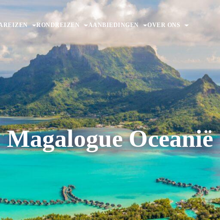
AREIZEN
RONDREIZEN
AANBIEDINGEN
OVER ONS
Magalogue Oceanië