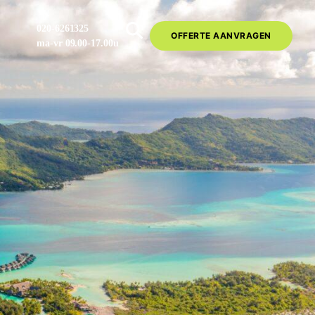
020-6261325
OFFERTE AANVRAGEN
ma-vr 09.00-17.00u