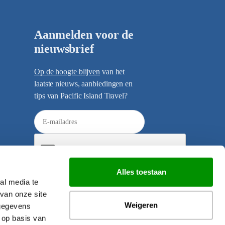
Aanmelden voor de
nieuwsbrief
Op de hoogte blijven
van het
laatste nieuws, aanbiedingen en
tips van Pacific Island Travel?
E
-
m
a
i
Alles toestaan
l
al media te
Verzenden
a
van onze site
d
Weigeren
 gegevens
r
 op basis van
e