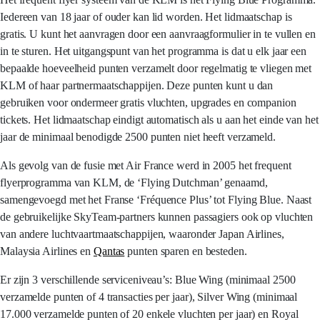
Iedereen van 18 jaar of ouder kan lid worden. Het lidmaatschap is
gratis. U kunt het aanvragen door een aanvraagformulier in te vullen en
in te sturen. Het uitgangspunt van het programma is dat u elk jaar een
bepaalde hoeveelheid punten verzamelt door regelmatig te vliegen met
KLM of haar partnermaatschappijen. Deze punten kunt u dan
gebruiken voor ondermeer gratis vluchten, upgrades en companion
tickets. Het lidmaatschap eindigt automatisch als u aan het einde van het
jaar de minimaal benodigde 2500 punten niet heeft verzameld.
Als gevolg van de fusie met Air France werd in 2005 het frequent
flyerprogramma van KLM, de ‘Flying Dutchman’ genaamd,
samengevoegd met het Franse ‘Fréquence Plus’ tot Flying Blue. Naast
de gebruikelijke SkyTeam-partners kunnen passagiers ook op vluchten
van andere luchtvaartmaatschappijen, waaronder Japan Airlines,
Malaysia Airlines en
Qantas
punten sparen en besteden.
Er zijn 3 verschillende serviceniveau’s: Blue Wing (minimaal 2500
verzamelde punten of 4 transacties per jaar), Silver Wing (minimaal
17.000 verzamelde punten of 20 enkele vluchten per jaar) en Royal