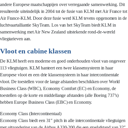
andere Europese maatschappijen over verregaande samenwerking. Dit
resulteerde uiteindelijk in 2004 tot de fusie van KLM met Air France tot
Air France-KLM. Door deze fusie werd KLM tevens opgenomen in de
luchtvaartalliantie SkyTeam. Los van het SkyTeam biedt KLM in
samenwerking met Air New Zealand uitstekende rond-de-wereld
vliegtarieven aan.
Vloot en cabine klassen
De KLM heeft een moderne en goed onderhouden vloot van ongeveer
113 vliegtuigen. KLM hanteert een twee klassensysteem in haar
Europese vloot en een drie klassensysteem in haar intercontinentale
vloot. De toestellen voor de lange afstanden beschikken over World
Business Class (WBC), Economy Comfort (EC) en Economy, de
toestellen op de korte en middellange afstanden (alle Boeing 737’s)
hebben Europe Business Class (EBC) en Economy.
Economy Class (Intercontinentaal)
Economy Class biedt een 31″ pitch in alle intercontinentale vliegtuigen
met uitzondering van de Airbus A330-200 die een stoelafstand van 32″