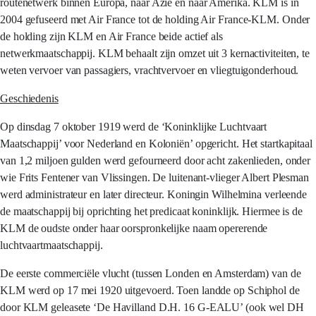
routenetwerk binnen Europa, naar Azië en naar Amerika. KLM is in
2004 gefuseerd met Air France tot de holding Air France-KLM. Onder
de holding zijn KLM en Air France beide actief als
netwerkmaatschappij. KLM behaalt zijn omzet uit 3 kernactiviteiten, te
weten vervoer van passagiers, vrachtvervoer en vliegtuigonderhoud.
Geschiedenis
Op dinsdag 7 oktober 1919 werd de ‘Koninklijke Luchtvaart
Maatschappij’ voor Nederland en Koloniën’ opgericht. Het startkapitaal
van 1,2 miljoen gulden werd gefourneerd door acht zakenlieden, onder
wie Frits Fentener van Vlissingen. De luitenant-vlieger Albert Plesman
werd administrateur en later directeur. Koningin Wilhelmina verleende
de maatschappij bij oprichting het predicaat koninklijk. Hiermee is de
KLM de oudste onder haar oorspronkelijke naam opererende
luchtvaartmaatschappij.
De eerste commerciële vlucht (tussen Londen en Amsterdam) van de
KLM werd op 17 mei 1920 uitgevoerd. Toen landde op Schiphol de
door KLM geleasete ‘De Havilland D.H. 16 G-EALU’ (ook wel DH