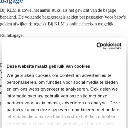
Bagage
Bij KLM is zowel het aantal stuks, als het gewicht van de bagage
bepalend. De volgende bagageregels gelden per passagier (voor baby’s
gelden afwijkende regels). Bij KLM is online check-in mogelijk.
Ruimbagage:
Economy Class: 1 stuk, maximaal gewicht 23 kg
Business Class: 1 stuk, maximaal gewicht 32 kg
De som van de lxbxh afmetingen mag maximaal 158 cm zijn per stuk.
Deze website maakt gebruik van cookies
Voor een 2e koffer betaald u dus bij check-in een toeslag (bijv. vanuit
We gebruiken cookies om content en advertenties te
Amsterdam is dat 50,- euro per vlucht of aaneengesloten vluchten, dus
personaliseren, om functies voor social media te bieden
met evt overstap, maar zonder stopover). SkyTeam Elite/ElitePlus
en om ons websiteverkeer te analyseren. Ook delen we
deelnemers mogen een 2e koffer van max. 23 kg gratis meenemen.
informatie over uw gebruik van onze site met onze
partners voor social media, adverteren en analyse. Deze
Handbagage:
partners kunnen deze gegevens combineren met andere
Economy Class: 1 stuk, max. gewicht 12 kg
informatie die u aan ze heeft verstrekt of die ze hebben
Business Class: 2 stuks, max. gewicht 18 kg
verzameld op basis van uw gebruik van hun services.