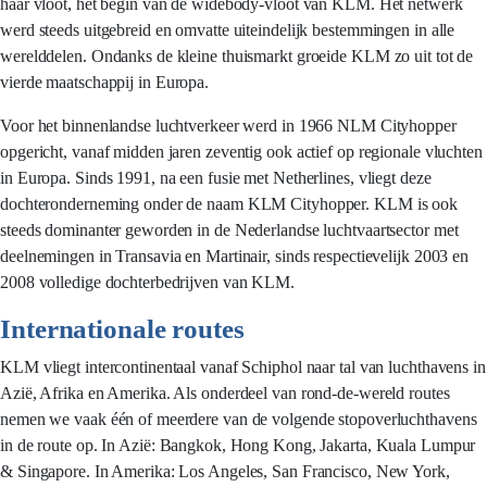
haar vloot, het begin van de widebody-vloot van KLM. Het netwerk
werd steeds uitgebreid en omvatte uiteindelijk bestemmingen in alle
werelddelen. Ondanks de kleine thuismarkt groeide KLM zo uit tot de
vierde maatschappij in Europa.
Voor het binnenlandse luchtverkeer werd in 1966 NLM Cityhopper
opgericht, vanaf midden jaren zeventig ook actief op regionale vluchten
in Europa. Sinds 1991, na een fusie met Netherlines, vliegt deze
dochteronderneming onder de naam KLM Cityhopper. KLM is ook
steeds dominanter geworden in de Nederlandse luchtvaartsector met
deelnemingen in Transavia en Martinair, sinds respectievelijk 2003 en
2008 volledige dochterbedrijven van KLM.
Internationale routes
KLM vliegt intercontinentaal vanaf Schiphol naar tal van luchthavens in
Azië, Afrika en Amerika. Als onderdeel van rond-de-wereld routes
nemen we vaak één of meerdere van de volgende stopoverluchthavens
in de route op. In Azië: Bangkok, Hong Kong, Jakarta, Kuala Lumpur
& Singapore. In Amerika: Los Angeles, San Francisco, New York,