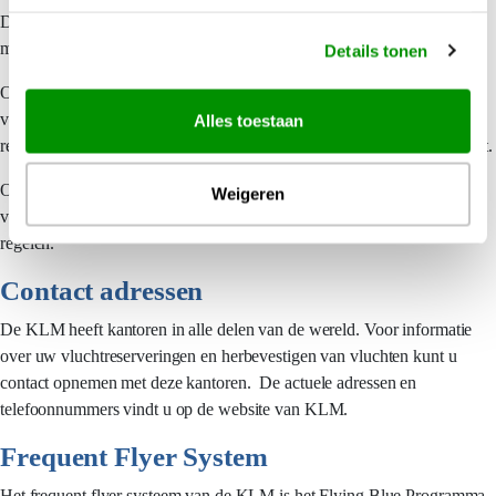
De afmetingen mogen maximaal 55x25x35 cm zijn per stuk. Als extra
mag u een handdtas of laptoptas meenemen.
Details tonen
Ondertussen zijn de luchtvaartmaatschappijen, mede i.v.m. de strenge
veiligheidsvoorschriften, erg strikt geworden op de bagage. Houdt er
Alles toestaan
rekening mee dat u extra betaald voor elke kg overgewicht of overmaat.
Om het incheckproces op Schiphol te versnellen, kunt u vanaf 30 uur
Weigeren
voor vertrek via internet al inchecken en uw stoel en boardingpass
regelen.
Contact adressen
De KLM heeft kantoren in alle delen van de wereld. Voor informatie
over uw vluchtreserveringen en herbevestigen van vluchten kunt u
contact opnemen met deze kantoren. De actuele adressen en
telefoonnummers vindt u op de website van KLM.
Frequent Flyer System
Het frequent flyer systeem van de KLM is het Flying Blue Programma.