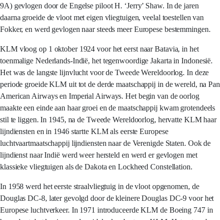
9A) gevlogen door de Engelse piloot H. ‘Jerry’ Shaw. In de jaren
daarna groeide de vloot met eigen vliegtuigen, veelal toestellen van
Fokker, en werd gevlogen naar steeds meer Europese bestemmingen.
KLM vloog op 1 oktober 1924 voor het eerst naar Batavia, in het
toenmalige Nederlands-Indië, het tegenwoordige Jakarta in Indonesië.
Het was de langste lijnvlucht voor de Tweede Wereldoorlog. In deze
periode groeide KLM uit tot de derde maatschappij in de wereld, na Pan
American Airways en Imperial Airways. Het begin van de oorlog
maakte een einde aan haar groei en de maatschappij kwam grotendeels
stil te liggen. In 1945, na de Tweede Wereldoorlog, hervatte KLM haar
lijndiensten en in 1946 startte KLM als eerste Europese
luchtvaartmaatschappij lijndiensten naar de Verenigde Staten. Ook de
lijndienst naar Indië werd weer hersteld en werd er gevlogen met
klassieke vliegtuigen als de Dakota en Lockheed Constellation.
In 1958 werd het eerste straalvliegtuig in de vloot opgenomen, de
Douglas DC-8, later gevolgd door de kleinere Douglas DC-9 voor het
Europese luchtverkeer. In 1971 introduceerde KLM de Boeing 747 in