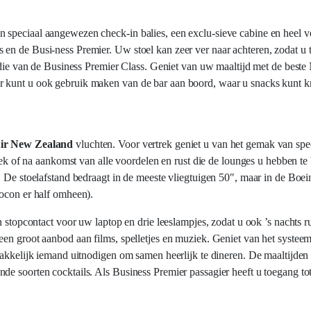
 speciaal aangewezen check-in balies, een exclu-sieve cabine en heel v
en de Busi-ness Premier. Uw stoel kan zeer ver naar achteren, zodat u t
an die van de Business Premier Class. Geniet van uw maaltijd met de bes
 kunt u ook gebruik maken van de bar aan boord, waar u snacks kunt kr
ir New Zealand
vluchten. Voor vertrek geniet u van het gemak van sp
trek of na aankomst van alle voordelen en rust die de lounges u hebben te 
. De stoelafstand bedraagt in de meeste vliegtuigen 50″, maar in de Boei
cocon er half omheen).
n stopcontact voor uw laptop en drie leeslampjes, zodat u ook ’s nachts r
een groot aanbod aan films, spelletjes en muziek. Geniet van het systee
makkelijk iemand uitnodigen om samen heerlijk te dineren. De maaltijden
de soorten cocktails. Als Business Premier passagier heeft u toegang to