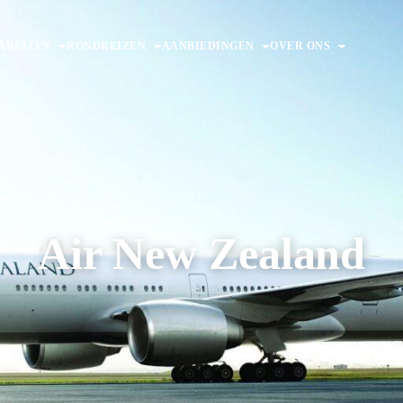
AREIZEN
RONDREIZEN
AANBIEDINGEN
OVER ONS
Air New Zealand