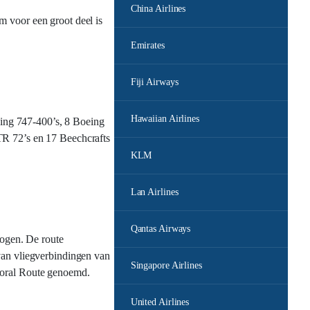
China Airlines
m voor een groot deel is
Emirates
Fiji Airways
Hawaiian Airlines
eing 747-400’s, 8 Boeing
TR 72’s en 17 Beechcrafts
KLM
Lan Airlines
Qantas Airways
ogen. De route
van vliegverbindingen van
Singapore Airlines
 Coral Route genoemd.
United Airlines