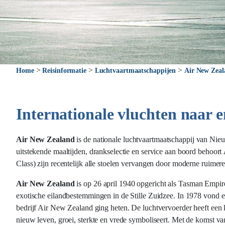
>
>
>
Home
Reisinformatie
Luchtvaartmaatschappijen
Air New Zea
Internationale vluchten naar 
Air New Zealand
is de nationale luchtvaartmaatschappij van
Nieu
uitstekende maaltijden, drankselectie en service aan boord behoort
Class) zijn recentelijk alle stoelen vervangen door moderne ruimer
Air New Zealand
is op 26 april 1940 opgericht als Tasman Empi
exotische eilandbestemmingen in de Stille Zuidzee. In 1978 vond 
bedrijf Air New Zealand ging heten. De luchtvervoerder heeft een
nieuw leven, groei, sterkte en vrede symboliseert. Met de komst va