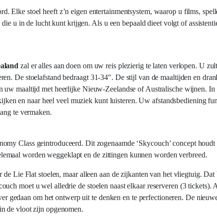
d. Elke stoel heeft z’n eigen entertainmentsystem, waarop u films, spelle
e u in de lucht kunt krijgen. Als u een bepaald dieet volgt of assistentie
aland
zal er alles aan doen om uw reis plezierig te laten verlopen. U zu
en. De stoelafstand bedraagt 31-34″. De stijl van de maaltijden en dra
 uw maaltijd met heerlijke Nieuw-Zeelandse of Australische wijnen. In u
 kijken en naar heel veel muziek kunt luisteren. Uw afstandsbediening fun
lang te vermaken.
onomy Class geintroduceerd. Dit zogenaamde ‘Skycouch’ concept houdt in 
lemaal worden weggeklapt en de zittingen kunnen worden verbreed.
de Lie Flat stoelen, maar alleen aan de zijkanten van het vliegtuig. Dat 
uch moet u wel alledrie de stoelen naast elkaar reserveren (3 tickets).
r over gedaan om het ontwerp uit te denken en te perfectioneren. De nie
in de vloot zijn opgenomen.