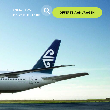
020-6261325
OFFERTE AANVRAGEN
ma-vr 09.00-17.00u