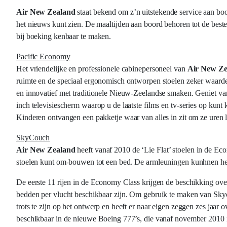
Air New Zealand
staat bekend om z’n uitstekende service aan boor
het nieuws kunt zien. De maaltijden aan boord behoren tot de beste di
bij boeking kenbaar te maken.
Pacific Economy
Het vriendelijke en professionele cabinepersoneel van
Air New Ze
ruimte en de speciaal ergonomisch ontworpen stoelen zeker waarder
en innovatief met traditionele Nieuw-Zeelandse smaken. Geniet van
inch televisiescherm waarop u de laatste films en tv-series op kunt
Kinderen ontvangen een pakketje waar van alles in zit om ze uren 
SkyCouch
Air New Zealand
heeft vanaf 2010 de ‘Lie Flat’ stoelen in de Ec
stoelen kunt om-bouwen tot een bed. De armleuningen kunhnen he
De eerste 11 rijen in de Economy Class krijgen de beschikking over 
bedden per vlucht beschikbaar zijn. Om gebruik te maken van Skyco
trots te zijn op het ontwerp en heeft er naar eigen zeggen zes jaa
beschikbaar in de nieuwe Boeing 777’s, die vanaf november 2010 