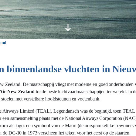
land
en binnenlandse vluchten in Nie
w-Zeeland. De maatschappij vliegt met moderne en goed onderhouden v
Air New Zealand
tot de beste luchtvaartmaatschappijen ter wereld. In
e stoelen met verstelbare hoofdsteunen en voetenbank.
re Airways Limited (TEAL). Legendarisch was de begintijd, toen TEAL 
er een samensmelting plaats met de National Airways Corporation (NAC)
 koru als logo: een symbool van de Maori (de oorspronkelijke bewoners
n de DC-10 in 1973 verscheen het teken voor het eerst op de staarten.