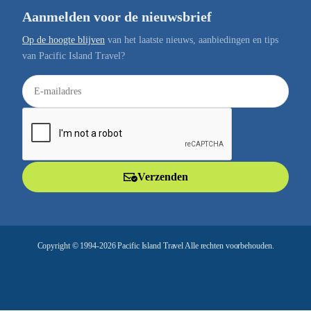
Aanmelden voor de nieuwsbrief
Op de hoogte blijven
van het laatste nieuws, aanbiedingen en tips
van Pacific Island Travel?
E
-
m
a
i
l
Verzenden
a
d
r
e
Copyright © 1994-2026 Pacific Island Travel Alle rechten voorbehouden.
s