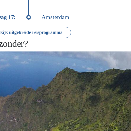
ag 17:
Amsterdam
kijk uitgebreide reisprogramma
jzonder?