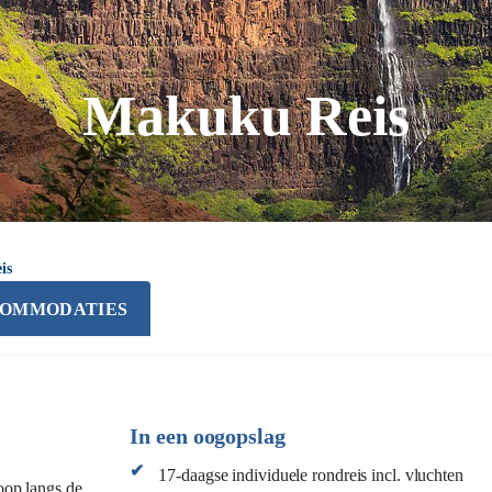
Makuku Reis
is
OMMODATIES
In een oogopslag
17-daagse individuele rondreis incl. vluchten
oop langs de