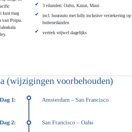
3 eilanden: Oahu, Kauai, Maui
cific
i kust mag
incl. huurauto met fully inclusive verzekering op
n van Poipu.
buiteneilanden
Haleakala
vertrek vrijwel dagelijks
ley.
 (wijzigingen voorbehouden)
Dag 1:
Amsterdam – San Francisco
Dag 2:
San Francisco – Oahu