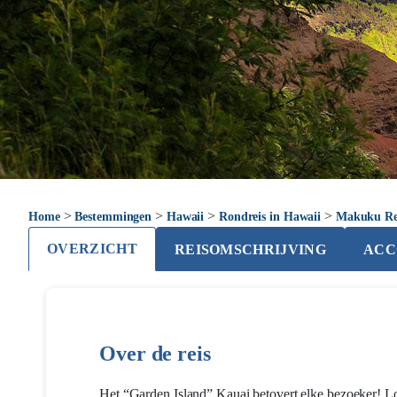
>
>
>
>
Home
Bestemmingen
Hawaii
Rondreis in Hawaii
Makuku Re
OVERZICHT
REISOMSCHRIJVING
ACC
Over de reis
Het “Garden Island” Kauai betovert elke bezoeker! L