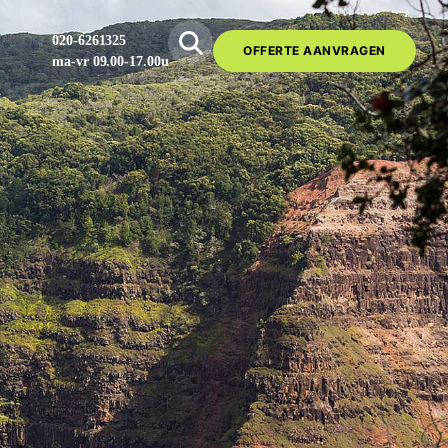
020-6261325
OFFERTE AANVRAGEN
ma-vr 09.00-17.00u