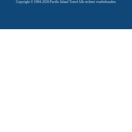
Copyright © 1994-2026 Pacific Island Travel Alle rechten voorbehouden.
s