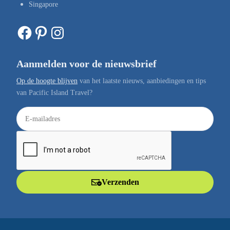
Singapore
Facebook
Pinterest
Instagram
Aanmelden voor de nieuwsbrief
Op de hoogte blijven
van het laatste nieuws, aanbiedingen en tips
van Pacific Island Travel?
E
-
m
a
i
l
Verzenden
a
d
r
e