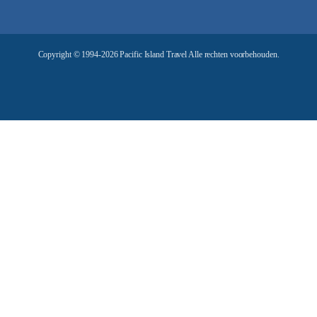
d
r
e
Copyright © 1994-2026 Pacific Island Travel Alle rechten voorbehouden.
s