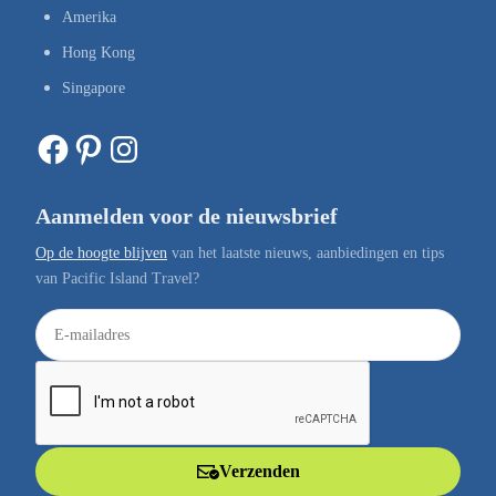
Amerika
Hong Kong
Singapore
Facebook
Pinterest
Instagram
Aanmelden voor de nieuwsbrief
Op de hoogte blijven
van het laatste nieuws, aanbiedingen en tips
van Pacific Island Travel?
E
-
m
a
i
l
Verzenden
a