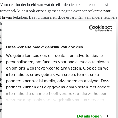
Voor een breder beeld van wat de eilanden te bieden hebben naast
romantiek kunt u ook onze algemene pagina over een
vakantie naar
Hawaii
bekijken. Laat u inspireren door ervaringen van andere reizigers
in onze
blog vol reistips en inspiratie
, waarin regelmatig ook
romantische reizen naar Hawaii aan bod komen. Overweegt u naast
Hawaii ook bekende eilanden als Bora Bora of Moorea, bekijk dan
onze informatie over een
huwelijksreis in Frans-Polynesië
. Wie zich
Deze website maakt gebruik van cookies
oriënteert op een huwelijksreis naar Hawaii vergelijkt vaak ook andere
paradijzen in de eilanden van de Stille Zuidzee, lees daarom meer over
We gebruiken cookies om content en advertenties te
een
personaliseren, om functies voor social media te bieden
huwelijksreis naar de Cook Eilanden
.
en om ons websiteverkeer te analyseren. Ook delen we
Twijfelt u nog tussen een huwelijksreis naar Hawaii of een ander
informatie over uw gebruik van onze site met onze
paradijs in de eilanden van de Stille Zuidzee, bekijk dan
onze
partners voor social media, adverteren en analyse. Deze
bestemmingen in de Pacific
voor een eerste vergelijking. Twijfelt u
partners kunnen deze gegevens combineren met andere
tussen een huwelijksreis naar Hawaii of een andere tropische
informatie die u aan ze heeft verstrekt of die ze hebben
bestemming, lees dan ook meer over een
huwelijksreis naar Fiji
als
verzameld op basis van uw gebruik van hun services.
alternatief of combinatie. Wij helpen u graag om de voor- en nadelen
per bestemming naast elkaar te zetten.
Details tonen