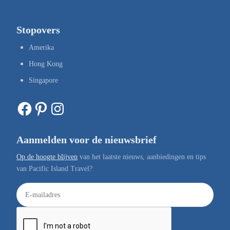
Stopovers
Amerika
Hong Kong
Singapore
Facebook
Pinterest
Instagram
Aanmelden voor de nieuwsbrief
Op de hoogte blijven
van het laatste nieuws, aanbiedingen en tips
van Pacific Island Travel?
E
-
m
a