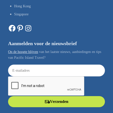
Hong Kong
Singapore
Facebook
Pinterest
Instagram
Aanmelden voor de nieuwsbrief
Op de hoogte blijven
van het laatste nieuws, aanbiedingen en tips
van Pacific Island Travel?
E
-
m
a
i
l
Verzenden
a
d