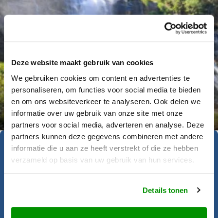
Deze website maakt gebruik van cookies
We gebruiken cookies om content en advertenties te
personaliseren, om functies voor social media te bieden
Déanne Wetzels
en om ons websiteverkeer te analyseren. Ook delen we
informatie over uw gebruik van onze site met onze
partners voor social media, adverteren en analyse. Deze
partners kunnen deze gegevens combineren met andere
informatie die u aan ze heeft verstrekt of die ze hebben
Geïnspireerd geraakt?
verzameld op basis van uw gebruik van hun services.
Krijgt u al zin om op reis te gaan? Onze
Details tonen
reisadviseurs helpen u graag bij het