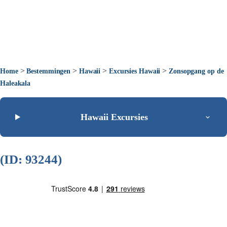
>
>
>
>
Home
Bestemmingen
Hawaii
Excursies Hawaii
Zonsopgang op de
Haleakala
Hawaii Excursies
(ID: 93244)