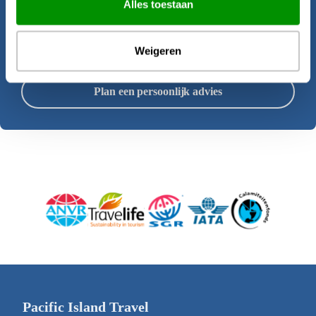
Alles toestaan
samenstellen van deze rondreis.
Weigeren
Offerte aanvragen
Plan een persoonlijk advies
Pacific Island Travel