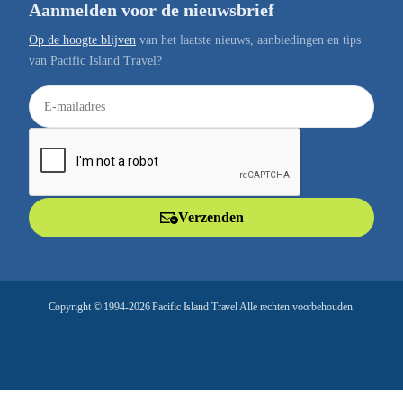
Aanmelden voor de nieuwsbrief
Op de hoogte blijven
van het laatste nieuws, aanbiedingen en tips
van Pacific Island Travel?
E
-
m
a
i
l
Verzenden
a
d
r
e
Copyright © 1994-2026 Pacific Island Travel Alle rechten voorbehouden.
s