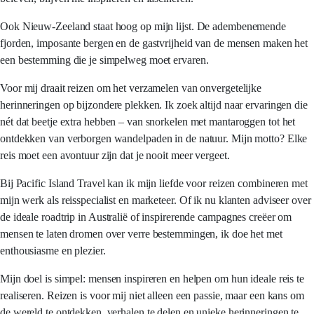
Ook Nieuw-Zeeland staat hoog op mijn lijst. De adembenemende
fjorden, imposante bergen en de gastvrijheid van de mensen maken het
een bestemming die je simpelweg moet ervaren.
Voor mij draait reizen om het verzamelen van onvergetelijke
herinneringen op bijzondere plekken. Ik zoek altijd naar ervaringen die
nét dat beetje extra hebben – van snorkelen met mantaroggen tot het
ontdekken van verborgen wandelpaden in de natuur. Mijn motto? Elke
reis moet een avontuur zijn dat je nooit meer vergeet.
Bij Pacific Island Travel kan ik mijn liefde voor reizen combineren met
mijn werk als reisspecialist en marketeer. Of ik nu klanten adviseer over
de ideale roadtrip in Australië of inspirerende campagnes creëer om
mensen te laten dromen over verre bestemmingen, ik doe het met
enthousiasme en plezier.
Mijn doel is simpel: mensen inspireren en helpen om hun ideale reis te
realiseren. Reizen is voor mij niet alleen een passie, maar een kans om
de wereld te ontdekken, verhalen te delen en unieke herinneringen te