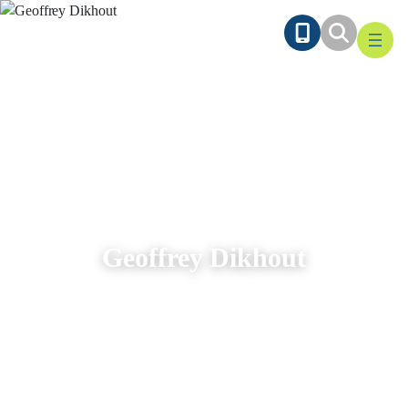
Ga
naar
de
inhoud
Geoffrey Dikhout