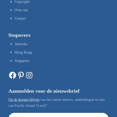
Copyright
Over ons
Contact
Stopovers
Amerika
Hong Kong
Singapore
Facebook
Pinterest
Instagram
Aanmelden voor de nieuwsbrief
Op de hoogte blijven
van het laatste nieuws, aanbiedingen en tips
van Pacific Island Travel?
E