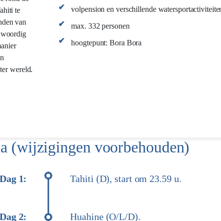
volpension en verschillende watersportactiviteite
hiti te
nden van
max. 332 personen
enwoordig
hoogtepunt: Bora Bora
anier
en
ter wereld.
 (wijzigingen voorbehouden)
Dag 1:
Tahiti (D), start om 23.59 u.
Dag 2:
Huahine (O/L/D).