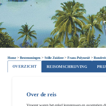
>
>
>
>
Home
Bestemmingen
Stille Zuidzee
Frans-Polynesië
Rondreis
OVERZICHT
REISOMSCHRIJVING
PRI
Over de reis
Vroeger waren het enkel kunstenaars en avonturiers d