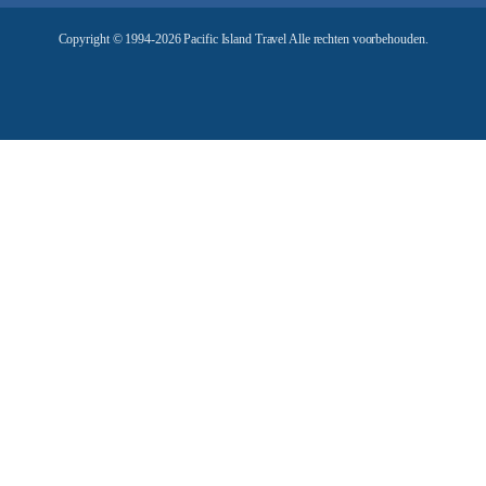
e
Copyright © 1994-2026 Pacific Island Travel Alle rechten voorbehouden.
s