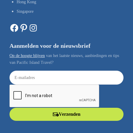
Hong Kong
Singapore
Facebook
Pinterest
Instagram
Aanmelden voor de nieuwsbrief
Op de hoogte blijven
van het laatste nieuws, aanbiedingen en tips
van Pacific Island Travel?
E
-
m
a
i
l
Verzenden
a
d
r