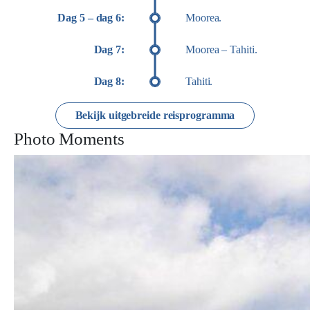
Dag 5 – dag 6:
Moorea.
Dag 7:
Moorea – Tahiti.
Dag 8:
Tahiti.
Bekijk uitgebreide reisprogramma
Photo Moments