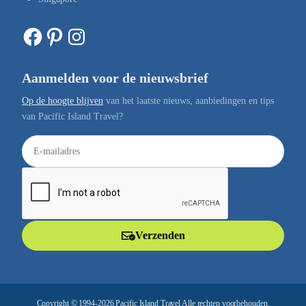
Facebook
Pinterest
Instagram
Aanmelden voor de nieuwsbrief
Op de hoogte blijven
van het laatste nieuws, aanbiedingen en tips
van Pacific Island Travel?
E
-
m
a
i
l
Verzenden
a
d
r
e
Copyright © 1994-2026 Pacific Island Travel Alle rechten voorbehouden.