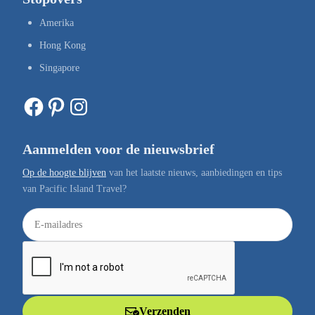
Amerika
Hong Kong
Singapore
Facebook
Pinterest
Instagram
Aanmelden voor de nieuwsbrief
Op de hoogte blijven
van het laatste nieuws, aanbiedingen en tips
van Pacific Island Travel?
E
-
m
a
i
l
Verzenden