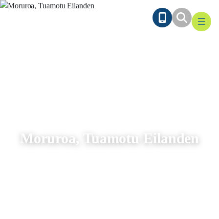
Ga
naar
de
inhoud
Moruroa, Tuamotu Eilanden