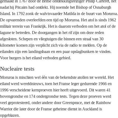
gemaakt in 1767 door de Britse ontdekkingsreiziger Philip Carteret, net
nadat hij Pitcairn had ontdekt. Hij noemde het Bishop of Osnaburgh
Island. In 1792 zonk de walvisvaarder Matilda in de buurt van Moruroa.
De opvarenden overleefden een tijd op Moruroa. Het atol is sinds 1962
militair terrein van Frankrijk. Het is daarom verboden om het atol of de
lagune te betreden. De doorgangen in het rif zijn om deze reden
afgesloten. Schepen en vliegtuigen die binnen een straal van 30
kilometer komen zijn verplicht zich via de radio te melden. Op de
eilanden zijn een landingsbaan en een paar opslagbunkers te vinden.
Voor burgers is het eiland verboden gebied.
Nucleaire tests
Moruroa is mischien wel één van de bekendste atollen ter wereld. Het
eiland werd wereldnieuws, toen het Franse leger gedurende 1966 en
1996 verscheidene kernproeven hier heeft uitgevoerd. Dit waren 41
bovengrondse en 174 ondergrondse tests. Tegen deze proeven werd
veel geprotesteerd, onder andere door Greenpeace, met de Rainbow
Warrior die later door de Franse geheime dienst in Auckland is
opgeblazen.