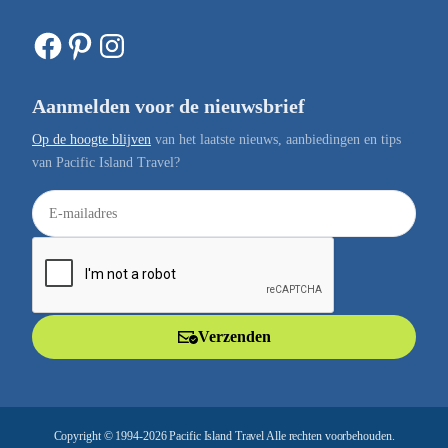
Facebook
Pinterest
Instagram
Aanmelden voor de nieuwsbrief
Op de hoogte blijven
van het laatste nieuws, aanbiedingen en tips
van Pacific Island Travel?
E
-
m
a
i
l
Verzenden
a
d
r
e
Copyright © 1994-2026 Pacific Island Travel Alle rechten voorbehouden.
s