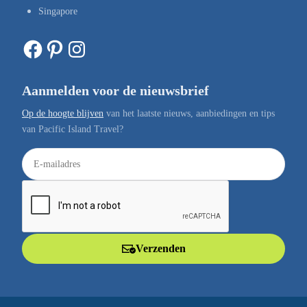
Singapore
Facebook
Pinterest
Instagram
Aanmelden voor de nieuwsbrief
Op de hoogte blijven
van het laatste nieuws, aanbiedingen en tips
van Pacific Island Travel?
E
-
m
a
i
l
Verzenden
a
d
r
e