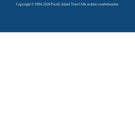
Copyright © 1994-2026 Pacific Island Travel Alle rechten voorbehouden.
s