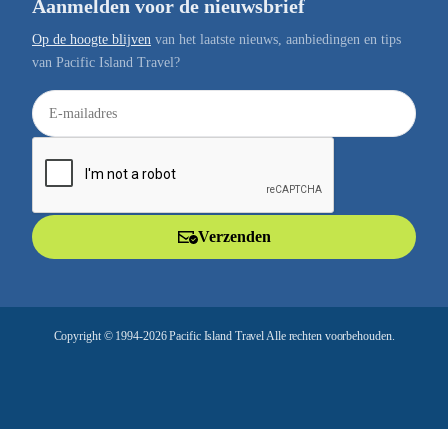
Aanmelden voor de nieuwsbrief
Op de hoogte blijven
van het laatste nieuws, aanbiedingen en tips
van Pacific Island Travel?
E
-
m
a
i
l
Verzenden
a
d
r
e
Copyright © 1994-2026 Pacific Island Travel Alle rechten voorbehouden.
s