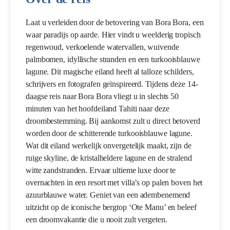
Laat u verleiden door de betovering van Bora Bora, een
waar paradijs op aarde. Hier vindt u weelderig tropisch
regenwoud, verkoelende watervallen, wuivende
palmbomen, idyllische stranden en een turkooisblauwe
lagune. Dit magische eiland heeft al talloze schilders,
schrijvers en fotografen geïnspireerd. Tijdens deze 14-
daagse reis naar Bora Bora vliegt u in slechts 50
minuten van het hoofdeiland Tahiti naar deze
droombestemming. Bij aankomst zult u direct betoverd
worden door de schitterende turkooisblauwe lagune.
Wat dit eiland werkelijk onvergetelijk maakt, zijn de
ruige skyline, de kristalheldere lagune en de stralend
witte zandstranden. Ervaar ultieme luxe door te
overnachten in een resort met villa’s op palen boven het
azuurblauwe water. Geniet van een adembenemend
uitzicht op de iconische bergtop ‘Ote Manu’ en beleef
een droomvakantie die u nooit zult vergeten.