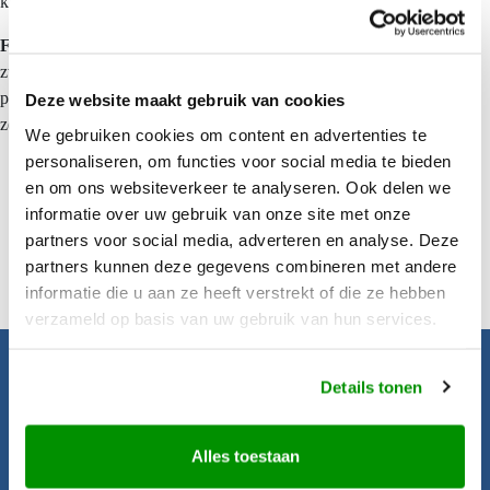
koffie-/theefaciliteiten, minibar en kluisje in alle kamers.
Faciliteiten:
het resort biedt twee restaurants, twee bars en een groot
zwembad. De gasten hebben de keuze uit tennis, catamaran zeilen,
peddelen, windsurfen, kanovaren, waterskiën, hengelen en vissen op
Deze website maakt gebruik van cookies
zee, duiken en snorkeltours.
We gebruiken cookies om content en advertenties te
personaliseren, om functies voor social media te bieden
en om ons websiteverkeer te analyseren. Ook delen we
informatie over uw gebruik van onze site met onze
partners voor social media, adverteren en analyse. Deze
partners kunnen deze gegevens combineren met andere
informatie die u aan ze heeft verstrekt of die ze hebben
verzameld op basis van uw gebruik van hun services.
Details tonen
Pacific Island Travel
Startpagina
Alles toestaan
Aanbiedingen