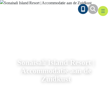
Ga
naar
de
inhoud
Sonaisali Island Resort |
Accommodatie aan de
Zuidkust