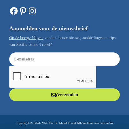
Facebook
Pinterest
Instagram
Aanmelden voor de nieuwsbrief
Op de hoogte blijven
van het laatste nieuws, aanbiedingen en tips
van Pacific Island Travel?
E
-
m
a
i
l
Verzenden
a
d
r
e
Copyright © 1994-2026 Pacific Island Travel Alle rechten voorbehouden.
s