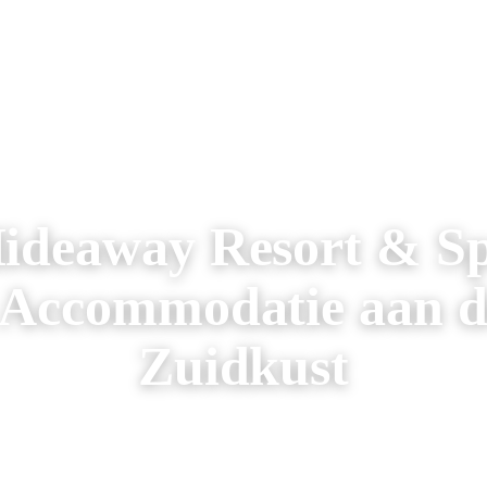
AREIZEN
RONDREIZEN
AANBIEDINGEN
OVER ONS
ideaway Resort & S
| Accommodatie aan d
Zuidkust