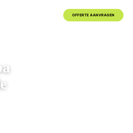
020-6261325
OFFERTE AANVRAGEN
ma-vr 09.00-17.00u
pa
e