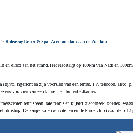
>
t
Hideaway Resort & Spa | Accommodatie aan de Zuidkust
tuin en direct aan het strand. Het resort ligt op 100km van Nadi en 100
tijlvol ingericht en zijn voorzien van een terras, TV, telefoon, airco, pl
ijn tevens voorzien van een binnen- en buitenbadkamer.
tnesscenter, tennisbaan, tafeltennis en biljard, discotheek, boetiek, wass
uitrusting. De aangeboden activiteiten en de kinderclub (voor de 5-12 ja