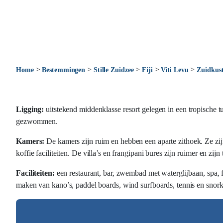
>
>
>
>
>
Home
Bestemmingen
Stille Zuidzee
Fiji
Viti Levu
Zuidkus
Ligging:
uitstekend middenklasse resort gelegen in een tropische 
gezwommen.
Kamers:
De kamers zijn ruim en hebben een aparte zithoek. Ze zijn s
koffie faciliteiten. De villa’s en frangipani bures zijn ruimer en z
Faciliteiten:
een restaurant, bar, zwembad met waterglijbaan, spa, fi
maken van kano’s, paddel boards, wind surfboards, tennis en snorkel