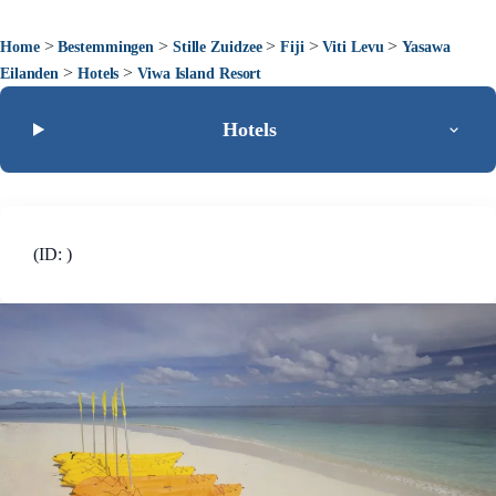
>
>
>
>
>
Home
Bestemmingen
Stille Zuidzee
Fiji
Viti Levu
Yasawa
>
>
Eilanden
Hotels
Viwa Island Resort
Hotels
(ID: )