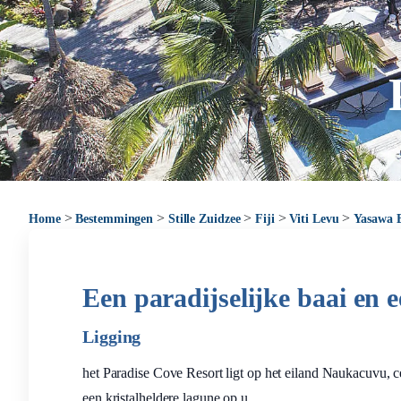
>
>
>
>
>
Home
Bestemmingen
Stille Zuidzee
Fiji
Viti Levu
Yasawa 
Een paradijselijke baai en 
Ligging
het Paradise Cove Resort ligt op het eiland Naukacuvu, 
een kristalheldere lagune op u.