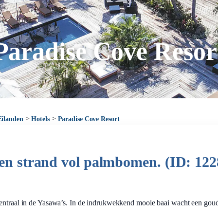
Paradise Cove Resor
>
>
Eilanden
Hotels
Paradise Cove Resort
een strand vol palmbomen. (ID: 122
centraal in de Yasawa’s. In de indrukwekkend mooie baai wacht een gou