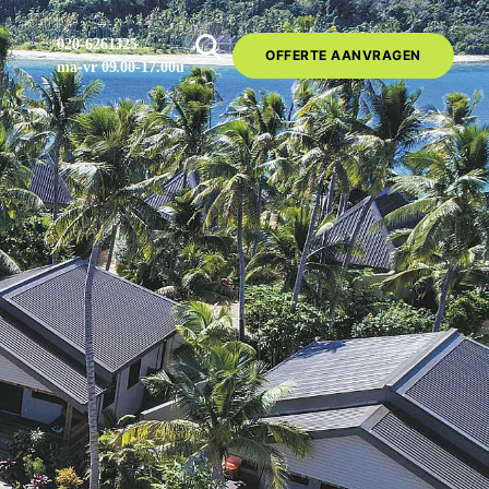
020-6261325
OFFERTE AANVRAGEN
ma-vr 09.00-17.00u