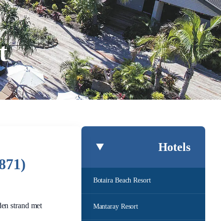
t
Hotels
871)
Botaira Beach Resort
den strand met
Mantaray Resort