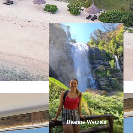
Inspiratie nodig?
Déanne Wetzels