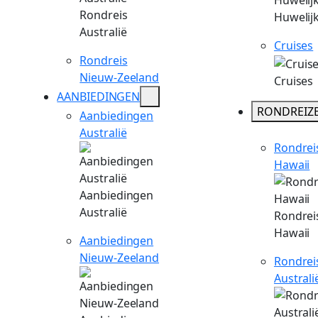
Rondreis
Huwelij
Australië
Cruises
Rondreis
Nieuw-Zeeland
Cruises
AANBIEDINGEN
RONDREIZ
Aanbiedingen
Australië
Rondrei
Hawaii
Aanbiedingen
Australië
Rondrei
Hawaii
Aanbiedingen
Nieuw-Zeeland
Rondrei
Australi