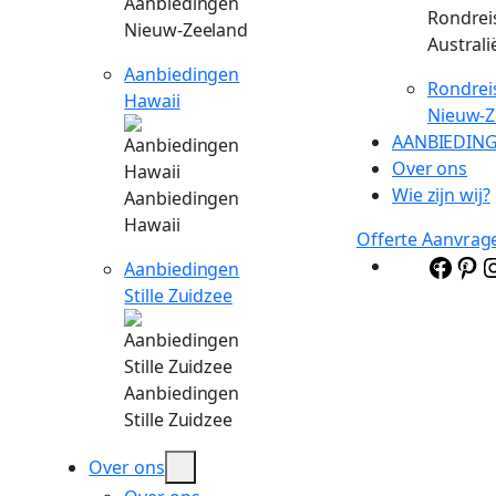
Aanbiedingen
Rondrei
Nieuw-Zeeland
Australi
Aanbiedingen
Rondrei
Hawaii
Nieuw-Z
AANBIEDIN
Over ons
Wie zijn wij?
Aanbiedingen
Hawaii
Offerte Aanvrag
Face
P
Aanbiedingen
Stille Zuidzee
Aanbiedingen
Stille Zuidzee
Over ons