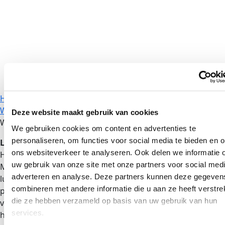
Home
>
Bestemmingen
>
Stille Zuidzee
>
Fiji
>
Viti Levu
>
Westkust
>
Tanoa Waterfront Fiji | Accommodatie aan de
Deze website maakt gebruik van cookies
Westkust
We gebruiken cookies om content en advertenties te
personaliseren, om functies voor social media te bieden en 
Ligging:
Het Tanoa Waterfront Hotel is gelegen in Lautoka.
ons websiteverkeer te analyseren. Ook delen we informatie 
Het is een handige tussenstop tussen de eilanden
uw gebruik van onze site met onze partners voor social medi
Mamanuca en Yasawa. Het ligt op 25 minuten rijden van de
adverteren en analyse. Deze partners kunnen deze gegeven
luchthaven Nadi en biedt een zwembad en gratis
combineren met andere informatie die u aan ze heeft verstrek
parkeergelegenheid. Het Tanoa is een perfecte uitvalsbasis
die ze hebben verzameld op basis van uw gebruik van hun
voor een bezoek aan de eilanden Rakiraki en Savu Savu. In
services.
het nabijgelegen stadscentrum vindt u belastingvrije