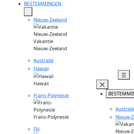
Ga
BESTEMMINGEN
naar
de
Nieuw-Zeeland
inhoud
Vakantie
Nieuw-Zeeland
Australië
Hawaii
Hawaii
BESTEMMI
Frans-Polynesië
Australi
Nieuw-Z
Frans-Polynesië
Fiji