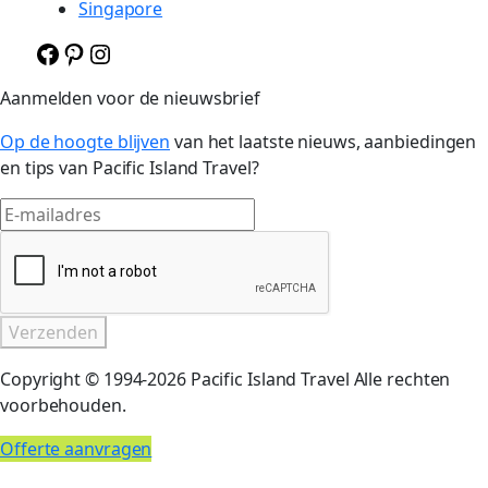
Singapore
F
P
I
a
i
n
Aanmelden voor de nieuwsbrief
c
n
s
e
t
t
Op de hoogte blijven
van het laatste nieuws, aanbiedingen
b
e
a
en tips van Pacific Island Travel?
o
r
g
o
e
r
E
k
s
a
-
t
m
m
a
i
Verzenden
l
a
Copyright © 1994-2026 Pacific Island Travel Alle rechten
d
voorbehouden.
r
e
Offerte aanvragen
s