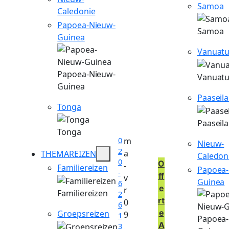
Samoa
Caledonie
Papoea-Nieuw-
Samoa
Guinea
Vanuat
Papoea-Nieuw-
Vanuat
Guinea
Paaseil
Tonga
Paaseil
Tonga
0
m
Nieuw-
2
a
THEMAREIZEN
Caledon
0
O
-
Familiereizen
Papoea-
-
ff
v
Guinea
6
e
r
Familiereizen
2
rt
0
6
e
Groepsreizen
9
1
Papoea-
A
3
.