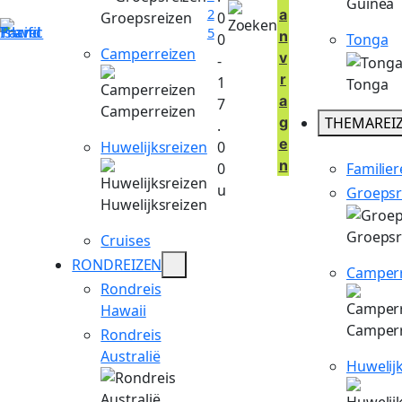
Guinea
2
a
Groepsreizen
0
5
n
Tonga
0
Camperreizen
v
-
r
1
Tonga
a
7
Camperreizen
THEMAREI
g
.
e
Huwelijksreizen
0
n
Familier
0
u
Groepsr
Huwelijksreizen
Groepsr
Cruises
RONDREIZEN
Camperr
Rondreis
Hawaii
Camperr
Rondreis
Australië
Huwelij