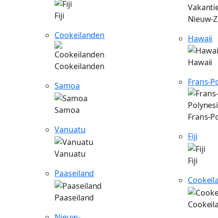
Vakanti
Fiji
Nieuw-Z
Cookeilanden
Hawaii
Hawaii
Cookeilanden
Frans-P
Samoa
Samoa
Frans-P
Vanuatu
Fiji
Vanuatu
Fiji
Paaseiland
Cookeil
Paaseiland
Cookeil
Nieuw-