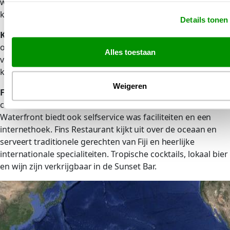
winkels en ateliers waar u handwerk en souvenirs kunt
kopen.
Details tonen
Kamers:
De ruime kamers in Waterfront Tanoa beschikken
over airconditioning, een koelkast en een kluisje. Tot de
Alles toestaan
voorzieningen behoren onder meer een thee- en
koffiezetapparaat, satelliet-tv en een haardroger.
Weigeren
Faciliteiten:
U kunt ontspannen in de jacuzzi’s of aan uw
conditie werken in het fitnesscentrum. Het Tanoa
Waterfront biedt ook selfservice was faciliteiten en een
internethoek. Fins Restaurant kijkt uit over de oceaan en
serveert traditionele gerechten van Fiji en heerlijke
internationale specialiteiten. Tropische cocktails, lokaal bier
en wijn zijn verkrijgbaar in de Sunset Bar.