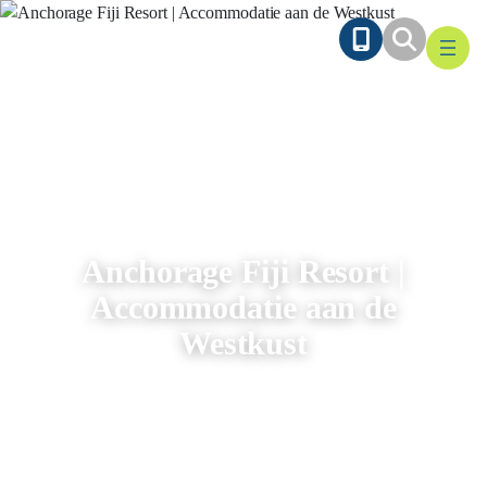
Ga
naar
de
inhoud
Anchorage Fiji Resort |
Accommodatie aan de
Westkust