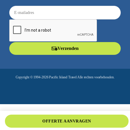
E
-
m
a
i
l
Verzenden
a
d
r
e
Copyright © 1994-2026 Pacific Island Travel Alle rechten voorbehouden.
s
OFFERTE AANVRAGEN