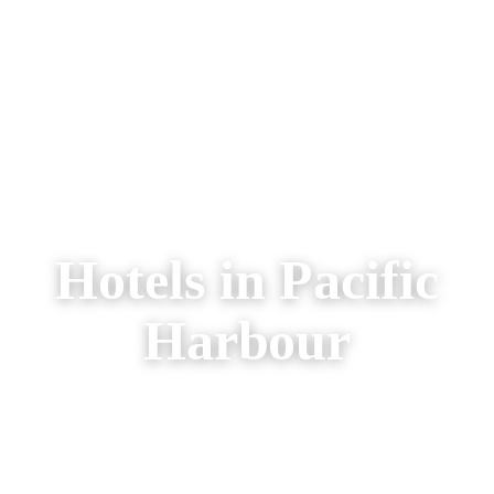
AREIZEN
RONDREIZEN
AANBIEDINGEN
OVER ONS
Hotels in Pacific
Harbour