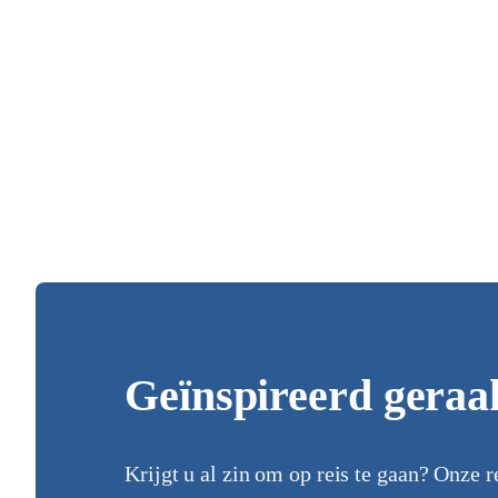
Geïnspireerd geraa
Krijgt u al zin om op reis te gaan? Onze r