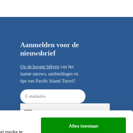
Aanmelden voor de
nieuwsbrief
Op de hoogte blijven
van het
laatste nieuws, aanbiedingen en
tips van Pacific Island Travel?
E
-
m
a
i
Alles toestaan
l
al media te
Verzenden