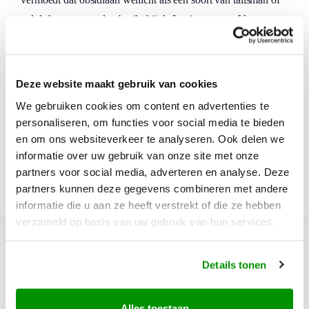
geluksbrenger werd gebruikt bij de Lapita mensen.Voor meer
informatie over Viti Levu, gaat u naar:
Denarau
Deze website maakt gebruik van cookies
Lautoka
We gebruiken cookies om content en advertenties te
personaliseren, om functies voor social media te bieden
Mamanuca-group
en om ons websiteverkeer te analyseren. Ook delen we
Nadi
informatie over uw gebruik van onze site met onze
partners voor social media, adverteren en analyse. Deze
Yasawa-group
partners kunnen deze gegevens combineren met andere
informatie die u aan ze heeft verstrekt of die ze hebben
verzameld op basis van uw gebruik van hun services.
Details tonen
Alles toestaan