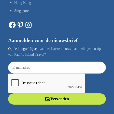
Hong Kong
Singapore
Facebook
Pinterest
Instagram
Aanmelden voor de nieuwsbrief
Op de hoogte blijven
van het laatste nieuws, aanbiedingen en tips
van Pacific Island Travel?
E
-
m
a
i
l
Verzenden
a
d
r