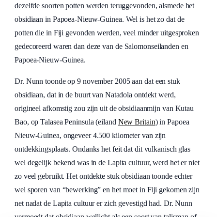
dezelfde soorten potten werden teruggevonden, alsmede het
obsidiaan in Papoea-Nieuw-Guinea. Wel is het zo dat de
potten die in Fiji gevonden werden, veel minder uitgesproken
gedecoreerd waren dan deze van de Salomonseilanden en
Papoea-Nieuw-Guinea.
Dr. Nunn toonde op 9 november 2005 aan dat een stuk
obsidiaan, dat in de buurt van Natadola ontdekt werd,
origineel afkomstig zou zijn uit de obsidiaanmijn van Kutau
Bao, op Talasea Peninsula (eiland
New Britain
) in Papoea
Nieuw-Guinea, ongeveer 4.500 kilometer van zijn
ontdekkingsplaats. Ondanks het feit dat dit vulkanisch glas
wel degelijk bekend was in de Lapita cultuur, werd het er niet
zo veel gebruikt. Het ontdekte stuk obsidiaan toonde echter
wel sporen van “bewerking” en het moet in Fiji gekomen zijn
net nadat de Lapita cultuur er zich gevestigd had. Dr. Nunn
vermoedt dat obsidiaan wellicht als een soort van talisman of