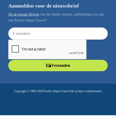
Aanmelden voor de nieuwsbrief
Op de hoogte blijven
van het laatste nieuws, aanbiedingen en tips
van Pacific Island Travel?
E
-
m
a
i
l
Verzenden
a
d
r
e
Copyright © 1994-2026 Pacific Island Travel Alle rechten voorbehouden.
s