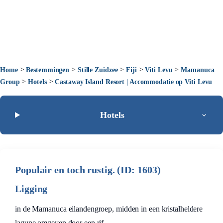
>
>
>
>
>
Home
Bestemmingen
Stille Zuidzee
Fiji
Viti Levu
Mamanuca
>
>
Group
Hotels
Castaway Island Resort | Accommodatie op Viti Levu
Hotels
Populair en toch rustig. (ID: 1603)
Ligging
in de Mamanuca eilandengroep, midden in een kristalheldere
lagune omgeven door een rif.