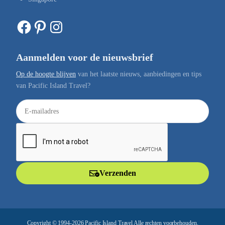
Facebook
Pinterest
Instagram
Aanmelden voor de nieuwsbrief
Op de hoogte blijven
van het laatste nieuws, aanbiedingen en tips
van Pacific Island Travel?
E
-
m
a
i
l
Verzenden
a
d
r
e
Copyright © 1994-2026 Pacific Island Travel Alle rechten voorbehouden.