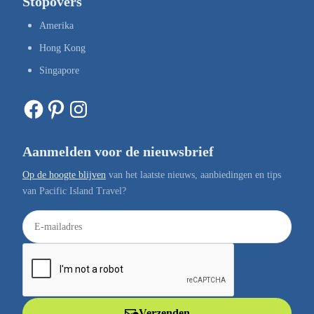
Stopovers
Amerika
Hong Kong
Singapore
Facebook
Pinterest
Instagram
Aanmelden voor de nieuwsbrief
Op de hoogte blijven
van het laatste nieuws, aanbiedingen en tips
van Pacific Island Travel?
E
-
m
a
i
l
Verzenden