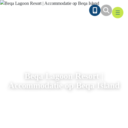
Ga
naar
de
inhoud
Beqa Lagoon Resort |
Accommodatie op Beqa Island