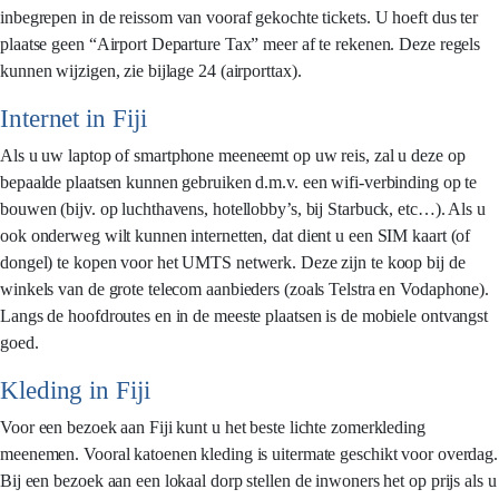
inbegrepen in de reissom van vooraf gekochte tickets. U hoeft dus ter
plaatse geen “Airport Departure Tax” meer af te rekenen. Deze regels
kunnen wijzigen, zie bijlage 24 (airporttax).
Internet in Fiji
Als u uw laptop of smartphone meeneemt op uw reis, zal u deze op
bepaalde plaatsen kunnen gebruiken d.m.v. een wifi-verbinding op te
bouwen (bijv. op luchthavens, hotellobby’s, bij Starbuck, etc…). Als u
ook onderweg wilt kunnen internetten, dat dient u een SIM kaart (of
dongel) te kopen voor het UMTS netwerk. Deze zijn te koop bij de
winkels van de grote telecom aanbieders (zoals Telstra en Vodaphone).
Langs de hoofdroutes en in de meeste plaatsen is de mobiele ontvangst
goed.
Kleding in Fiji
Voor een bezoek aan Fiji kunt u het beste lichte zomerkleding
meenemen. Vooral katoenen kleding is uitermate geschikt voor overdag.
Bij een bezoek aan een lokaal dorp stellen de inwoners het op prijs als u