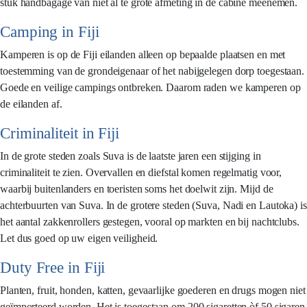
stuk handbagage van niet al te grote afmeting in de cabine meenemen.
Camping in Fiji
Kamperen is op de Fiji eilanden alleen op bepaalde plaatsen en met
toestemming van de grondeigenaar of het nabijgelegen dorp toegestaan.
Goede en veilige campings ontbreken. Daarom raden we kamperen op
de eilanden af.
Criminaliteit in Fiji
In de grote steden zoals Suva is de laatste jaren een stijging in
criminaliteit te zien. Overvallen en diefstal komen regelmatig voor,
waarbij buitenlanders en toeristen soms het doelwit zijn. Mijd de
achterbuurten van Suva. In de grotere steden (Suva, Nadi en Lautoka) is
het aantal zakkenrollers gestegen, vooral op markten en bij nachtclubs.
Let dus goed op uw eigen veiligheid.
Duty Free in Fiji
Planten, fruit, honden, katten, gevaarlijke goederen en drugs mogen niet
geïmporteerd worden. Het is toegestaan om 200 sigaretten òf 50 sigaren