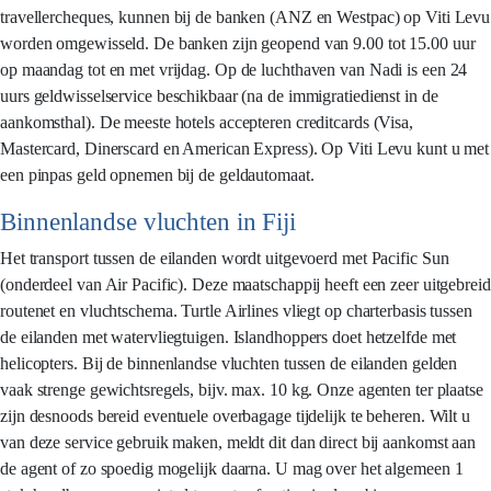
travellercheques, kunnen bij de banken (ANZ en Westpac) op Viti Levu
worden omgewisseld. De banken zijn geopend van 9.00 tot 15.00 uur
op maandag tot en met vrijdag. Op de luchthaven van Nadi is een 24
uurs geldwisselservice beschikbaar (na de immigratiedienst in de
aankomsthal). De meeste hotels accepteren creditcards (Visa,
Mastercard, Dinerscard en American Express). Op Viti Levu kunt u met
een pinpas geld opnemen bij de geldautomaat.
Binnenlandse vluchten in Fiji
Het transport tussen de eilanden wordt uitgevoerd met Pacific Sun
(onderdeel van Air Pacific). Deze maatschappij heeft een zeer uitgebreid
routenet en vluchtschema. Turtle Airlines vliegt op charterbasis tussen
de eilanden met watervliegtuigen. Islandhoppers doet hetzelfde met
helicopters. Bij de binnenlandse vluchten tussen de eilanden gelden
vaak strenge gewichtsregels, bijv. max. 10 kg. Onze agenten ter plaatse
zijn desnoods bereid eventuele overbagage tijdelijk te beheren. Wilt u
van deze service gebruik maken, meldt dit dan direct bij aankomst aan
de agent of zo spoedig mogelijk daarna. U mag over het algemeen 1