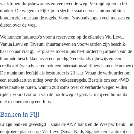
vaak lopen dorpsbewoners en vee over de weg. Vermijd rijden in het
donker. De wegen in Fiji zijn in slechte staat en veel automobilisten
houden zich niet aan de regels. Vooral ’s avonds lopen veel mensen en
dieren over de weg.
We kunnen huurauto’s voor u reserveren op de eilanden Viti Levu,
Vanua Levu en Taveuni (huurtarieven en voorwaarden zijn beschik-
baar op aanvraag). Terplaatse moet u (als bestuurder) bij afhalen van de
huurauto beschikken over een geldig Nederlands rijbewijs en een
creditcard (we adviseren ook een internationaal rijbewijs mee te nemen).
De minimum leeftijd als bestuurder is 23 jaar. Vraag de verhuurder om
een routekaart en uitleg over de verkeersregels. Beste is om een 4WD
terreinauto te huren, want u zult soms over onverharde wegen willen
rijden, vooral zodra u van de hoofdweg af gaat. U mag een huurauto
niet meenemen op een ferry.
Banken in Fiji
Er zijn banken gevestigd – zoals de ANZ bank en de Westpac bank – in
de grotere plaatsen op Viti Levu (Suva, Nadi, Sigatoka en Lautoka) en