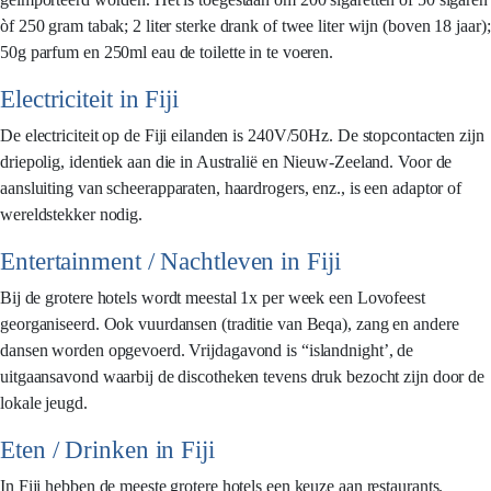
òf 250 gram tabak; 2 liter sterke drank of twee liter wijn (boven 18 jaar);
50g parfum en 250ml eau de toilette in te voeren.
Electriciteit in Fiji
De electriciteit op de Fiji eilanden is 240V/50Hz. De stopcontacten zijn
driepolig, identiek aan die in Australië en Nieuw-Zeeland. Voor de
aansluiting van scheerapparaten, haardrogers, enz., is een adaptor of
wereldstekker nodig.
Entertainment / Nachtleven in Fiji
Bij de grotere hotels wordt meestal 1x per week een Lovofeest
georganiseerd. Ook vuurdansen (traditie van Beqa), zang en andere
dansen worden opgevoerd. Vrijdagavond is “islandnight’, de
uitgaansavond waarbij de discotheken tevens druk bezocht zijn door de
lokale jeugd.
Eten / Drinken in Fiji
In Fiji hebben de meeste grotere hotels een keuze aan restaurants.