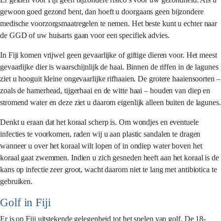
gewoon goed gezond bent, dan hoeft u doorgaans geen bijzondere
medische voorzorgsmaatregelen te nemen. Het beste kunt u echter naar
de GGD of uw huisarts gaan voor een specifiek advies.
In Fiji komen vrijwel geen gevaarlijke of giftige dieren voor. Het meest
gevaarlijke dier is waarschijnlijk de haai. Binnen de riffen in de lagunes
ziet u hooguit kleine ongevaarlijke rifhaaien. De grotere haaiensoorten –
zoals de hamerhead, tijgerhaai en de witte haai – houden van diep en
stromend water en deze ziet u daarom eigenlijk alleen buiten de lagunes.
Denkt u eraan dat het koraal scherp is. Om wondjes en eventuele
infecties te voorkomen, raden wij u aan plastic sandalen te dragen
wanneer u over het koraal wilt lopen of in ondiep water boven het
koraal gaat zwemmen. Indien u zich gesneden heeft aan het koraal is de
kans op infectie zeer groot, wacht daarom niet te lang met antibiotica te
gebruiken.
Golf in Fiji
Er is op Fiji uitstekende gelegenheid tot het spelen van golf. De 18-