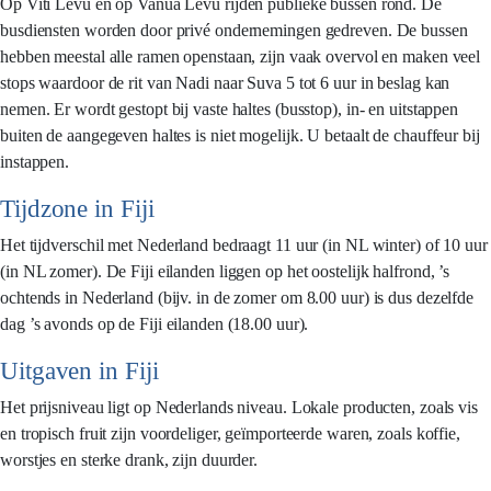
Op Viti Levu en op Vanua Levu rijden publieke bussen rond. De
busdiensten worden door privé ondernemingen gedreven. De bussen
hebben meestal alle ramen openstaan, zijn vaak overvol en maken veel
stops waardoor de rit van Nadi naar Suva 5 tot 6 uur in beslag kan
nemen. Er wordt gestopt bij vaste haltes (busstop), in- en uitstappen
buiten de aangegeven haltes is niet mogelijk. U betaalt de chauffeur bij
instappen.
Tijdzone in Fiji
Het tijdverschil met Nederland bedraagt 11 uur (in NL winter) of 10 uur
(in NL zomer). De Fiji eilanden liggen op het oostelijk halfrond, ’s
ochtends in Nederland (bijv. in de zomer om 8.00 uur) is dus dezelfde
dag ’s avonds op de Fiji eilanden (18.00 uur).
Uitgaven in Fiji
Het prijsniveau ligt op Nederlands niveau. Lokale producten, zoals vis
en tropisch fruit zijn voordeliger, geïmporteerde waren, zoals koffie,
worstjes en sterke drank, zijn duurder.