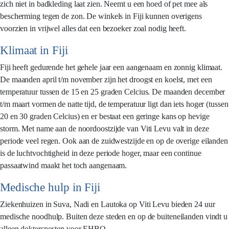
zich niet in badkleding laat zien. Neemt u een hoed of pet mee als
bescherming tegen de zon. De winkels in Fiji kunnen overigens
voorzien in vrijwel alles dat een bezoeker zoal nodig heeft.
Klimaat in Fiji
Fiji heeft gedurende het gehele jaar een aangenaam en zonnig klimaat.
De maanden april t/m november zijn het droogst en koelst, met een
temperatuur tussen de 15 en 25 graden Celcius. De maanden december
t/m maart vormen de natte tijd, de temperatuur ligt dan iets hoger (tussen
20 en 30 graden Celcius) en er bestaat een geringe kans op hevige
storm. Met name aan de noordoostzijde van Viti Levu valt in deze
periode veel regen. Ook aan de zuidwestzijde en op de overige eilanden
is de luchtvochtigheid in deze periode hoger, maar een continue
passaatwind maakt het toch aangenaam.
Medische hulp in Fiji
Ziekenhuizen in Suva, Nadi en Lautoka op Viti Levu bieden 24 uur
medische noodhulp. Buiten deze steden en op de buiteneilanden vindt u
alleen doktersposten voor EHBO.