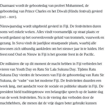
Daarnaast wordt de geboortedag van profeet Mohammed, de
geboortedag van Prince Charles en het Diwali (Hindu festival) gevierd
(oct – nov).
Nieuwjaarsdag wordt uitgebreid gevierd in Fiji. De festiviteiten duren
soms wel enkele weken. Alles vindt voornamelijk op straat plaats: er
wordt gedanst op het oorverdovende geluid van trommels, vuurwerk en
gezang. In Suva vindt de jaarlijkse straatparade plaats, waarbij alle
inwoners zich uitbundig aankleden om het nieuwe jaar in te luiden. Het
feest rond Oud en Nieuw in Fiji is het grootste feest in de Pacific.
De militairen die op dit moment de macht hebben in Fiji verbieden het
vieren van Youth Day en Ratu Sir Lala Sukuna Day. Tijdens Ratu
Sukuna Day vierden de bewoners van Fiji de geboortedag van Ratu Sir
Sukuna, de ‘vader’ van het moderne Fiji. De festiviteiten duurden een
week lang, met aandacht voor de sociale en politieke situatie in Fiji. De
president hield traditiegetrouw een belangrijke speech op de laatste dag
van de week festiviteiten. Nu is de viering dus verboden door de
machthebbers, die menen dat de vrije dagen beter gebruikt kunnen