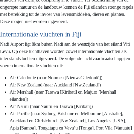
ongerepte natuur en de landbouw kennen de Fiji eilanden strenge regels
met betrekking tot de invoer van levensmiddelen, dieren en planten.
Deze mogen niet worden ingevoerd.
Internationale vluchten in Fiji
Nadi Airport ligt 8km buiten Nadi aan de westzijde van het eiland Viti
Levu. Op deze luchthaven worden zowel internationale vluchten als
interislandvluchten uitgevoerd. De volgende luchtvaartmaatschappijen
voeren internationale vluchten uit:
Air Caledonie (naar Noumea [Nieuw-Caledonië])
Air New Zealand (naar Auckland [Nw.Zealand])
Air Marshall (naar Tarawa [Kiribati] en Majuro [Marshall
eilanden])
Air Nauru (naar Nauru en Tarawa [Kiribati])
Air Pacific (naar Sydney, Brisbane en Melbourne [Australië],
Auckland en Christchurch [Nw.Zealand], Los Angeles [USA],
Apia [Samoa], Tongatapu en Vava’u [Tonga], Port Vila [Vanuatu]