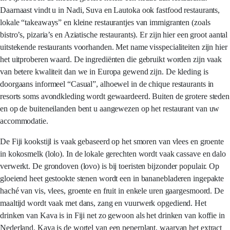
Daarnaast vindt u in Nadi, Suva en Lautoka ook fastfood restaurants,
lokale “takeaways” en kleine restaurantjes van immigranten (zoals
bistro’s, pizaria’s en Aziatische restaurants). Er zijn hier een groot aantal
uitstekende restaurants voorhanden. Met name visspecialiteiten zijn hier
het uitproberen waard. De ingrediënten die gebruikt worden zijn vaak
van betere kwaliteit dan we in Europa gewend zijn. De kleding is
doorgaans informeel “Casual”, alhoewel in de chique restaurants in
resorts soms avondkleding wordt gewaardeerd. Buiten de grotere steden
en op de buiteneilanden bent u aangewezen op het restaurant van uw
accommodatie.
De Fiji kookstijl is vaak gebaseerd op het smoren van vlees en groente
in kokosmelk (lolo). In de lokale gerechten wordt vaak cassave en dalo
verwerkt. De grondoven (lovo) is bij toeristen bijzonder populair. Op
gloeiend heet gestookte stenen wordt een in bananebladeren ingepakte
haché van vis, vlees, groente en fruit in enkele uren gaargesmoord. De
maaltijd wordt vaak met dans, zang en vuurwerk opgediend. Het
drinken van Kava is in Fiji net zo gewoon als het drinken van koffie in
Nederland. Kava is de wortel van een peperplant, waarvan het extract