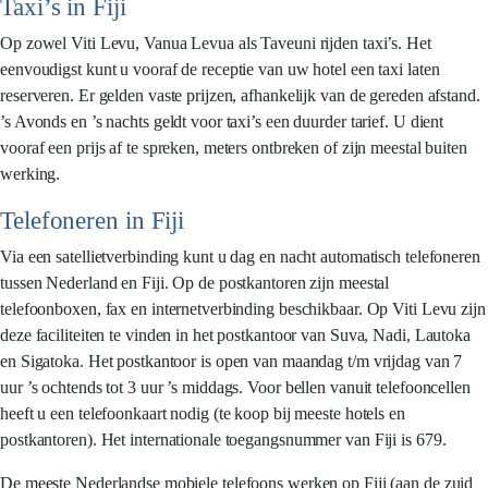
Taxi’s in Fiji
Op zowel Viti Levu, Vanua Levua als Taveuni rijden taxi’s. Het
eenvoudigst kunt u vooraf de receptie van uw hotel een taxi laten
reserveren. Er gelden vaste prijzen, afhankelijk van de gereden afstand.
’s Avonds en ’s nachts geldt voor taxi’s een duurder tarief. U dient
vooraf een prijs af te spreken, meters ontbreken of zijn meestal buiten
werking.
Telefoneren in Fiji
Via een satellietverbinding kunt u dag en nacht automatisch telefoneren
tussen Nederland en Fiji. Op de postkantoren zijn meestal
telefoonboxen, fax en internetverbinding beschikbaar. Op Viti Levu zijn
deze faciliteiten te vinden in het postkantoor van Suva, Nadi, Lautoka
en Sigatoka. Het postkantoor is open van maandag t/m vrijdag van 7
uur ’s ochtends tot 3 uur ’s middags. Voor bellen vanuit telefooncellen
heeft u een telefoonkaart nodig (te koop bij meeste hotels en
postkantoren). Het internationale toegangsnummer van Fiji is 679.
De meeste Nederlandse mobiele telefoons werken op Fiji (aan de zuid