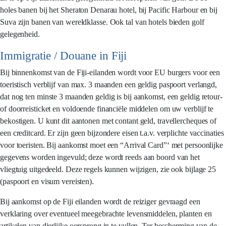
holes banen bij het Sheraton Denarau hotel, bij Pacific Harbour en bij
Suva zijn banen van wereldklasse. Ook tal van hotels bieden golf
gelegenheid.
Immigratie / Douane in Fiji
Bij binnenkomst van de Fiji-eilanden wordt voor EU burgers voor een
toeristisch verblijf van max. 3 maanden een geldig paspoort verlangd,
dat nog ten minste 3 maanden geldig is bij aankomst, een geldig retour-
of doorreisticket en voldoende financiële middelen om uw verblijf te
bekostigen. U kunt dit aantonen met contant geld, travellercheques of
een creditcard. Er zijn geen bijzondere eisen t.a.v. verplichte vaccinaties
voor toeristen. Bij aankomst moet een “Arrival Card”‘ met persoonlijke
gegevens worden ingevuld; deze wordt reeds aan boord van het
vliegtuig uitgedeeld. Deze regels kunnen wijzigen, zie ook bijlage 25
(paspoort en visum vereisten).
Bij aankomst op de Fiji eilanden wordt de reiziger gevraagd een
verklaring over eventueel meegebrachte levensmiddelen, planten en
artikelen van dierlijke oorsprong in te vullen. Ter bescherming van de