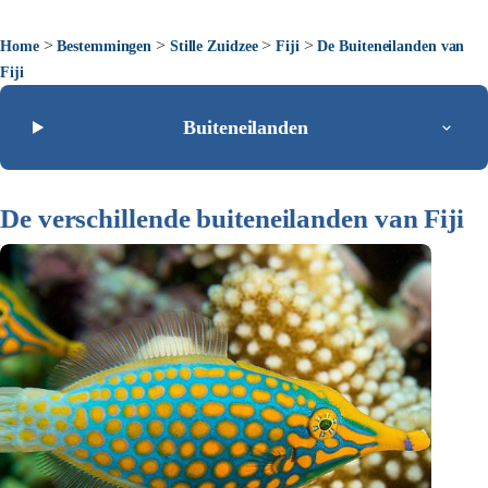
>
>
>
>
Home
Bestemmingen
Stille Zuidzee
Fiji
De Buiteneilanden van
Fiji
Buiteneilanden
De verschillende buiteneilanden van Fiji