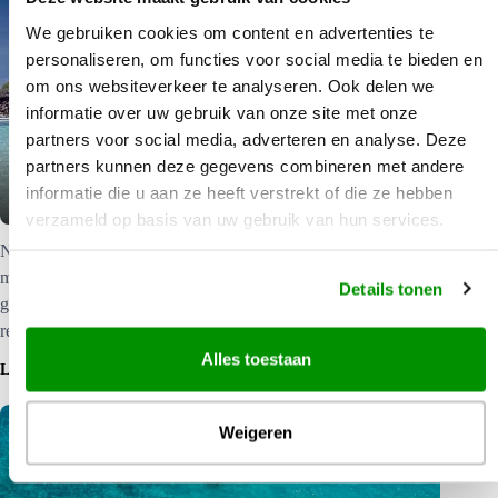
We gebruiken cookies om content en advertenties te
personaliseren, om functies voor social media te bieden en
om ons websiteverkeer te analyseren. Ook delen we
informatie over uw gebruik van onze site met onze
partners voor social media, adverteren en analyse. Deze
partners kunnen deze gegevens combineren met andere
Vanua Levu in Fiji
informatie die u aan ze heeft verstrekt of die ze hebben
verzameld op basis van uw gebruik van hun services.
Natuureiland Vanua Levu Het tweede grootste eiland van Fiji,
maar minder bezocht door toeristen. Het landschap wordt
Details tonen
gedomineerd door plantages en bergen begroeid met een dicht
regenwoud.
Alles toestaan
LEES MEER
Weigeren