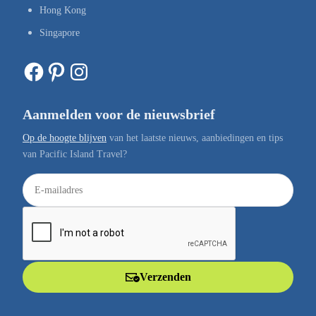
Hong Kong
Singapore
Facebook
Pinterest
Instagram
Aanmelden voor de nieuwsbrief
Op de hoogte blijven
van het laatste nieuws, aanbiedingen en tips
van Pacific Island Travel?
E
-
m
a
i
l
Verzenden
a
d