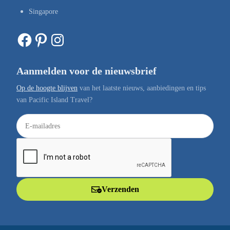
Singapore
Facebook
Pinterest
Instagram
Aanmelden voor de nieuwsbrief
Op de hoogte blijven
van het laatste nieuws, aanbiedingen en tips
van Pacific Island Travel?
E
-
m
a
i
l
Verzenden
a
d
r