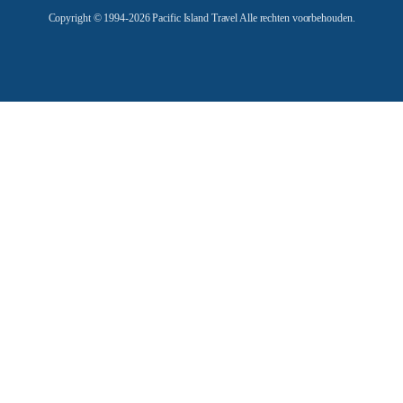
e
Copyright © 1994-2026 Pacific Island Travel Alle rechten voorbehouden.
s