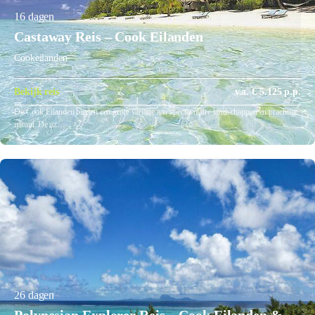
16 dagen
Castaway Reis – Cook Eilanden
Cookeilanden
Bekijk reis
v.a. € 5.125 p.p.
De Cook Eilanden bieden een grote variatie aan spectaculaire landschappen en prachtige
natuur. De az…
26 dagen