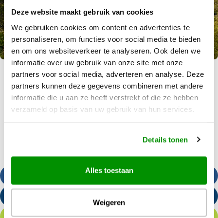
Deze website maakt gebruik van cookies
Bekijk reis
v.a. € 4.950 p.p.
We gebruiken cookies om content en advertenties te
De Droomreis combineert een reis door Nieuw-Zeeland met een stopover op één van de
personaliseren, om functies voor social media te bieden
eilanden in de St…
en om ons websiteverkeer te analyseren. Ook delen we
informatie over uw gebruik van onze site met onze
partners voor social media, adverteren en analyse. Deze
partners kunnen deze gegevens combineren met andere
informatie die u aan ze heeft verstrekt of die ze hebben
verzameld op basis van uw gebruik van hun services.
Details tonen
Alles toestaan
Bel ons
Stuur een e-mail
Weigeren
Offerte aanvragen