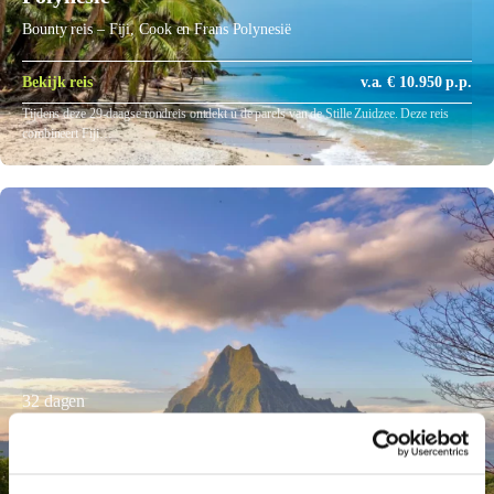
Bounty reis – Fiji, Cook en Frans Polynesië
Bekijk reis
v.a. € 10.950 p.p.
Tijdens deze 29-daagse rondreis ontdekt u de parels van de Stille Zuidzee. Deze reis
combineert Fiji…
32 dagen
Droomreis – Nieuw-Zeeland en de Stille
Zuidzee
Nieuw-Zeeland én Stille Zuidzee Droomreis