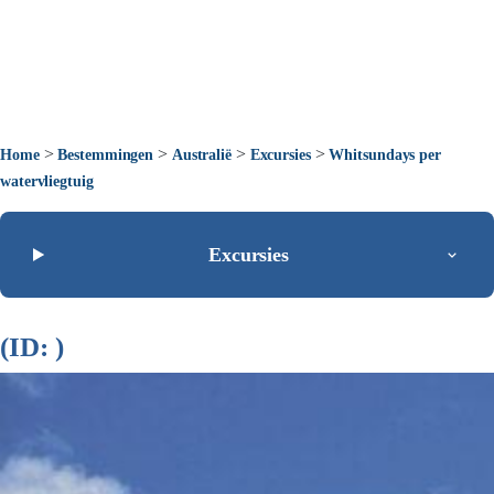
>
>
>
>
Home
Bestemmingen
Australië
Excursies
Whitsundays per
watervliegtuig
Excursies
(ID: )