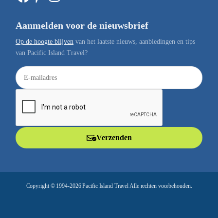
Aanmelden voor de nieuwsbrief
Op de hoogte blijven
van het laatste nieuws, aanbiedingen en tips
van Pacific Island Travel?
E
-
m
a
i
l
Verzenden
a
d
r
e
Copyright © 1994-2026 Pacific Island Travel Alle rechten voorbehouden.
s