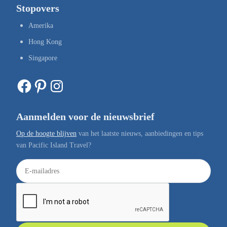
Stopovers
Amerika
Hong Kong
Singapore
Facebook
Pinterest
Instagram
Aanmelden voor de nieuwsbrief
Op de hoogte blijven
van het laatste nieuws, aanbiedingen en tips
van Pacific Island Travel?
E
-
m
a
i
l