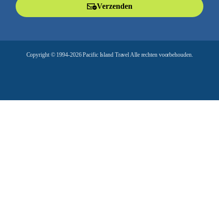
Verzenden
a
d
r
e
Copyright © 1994-2026 Pacific Island Travel Alle rechten voorbehouden.
s