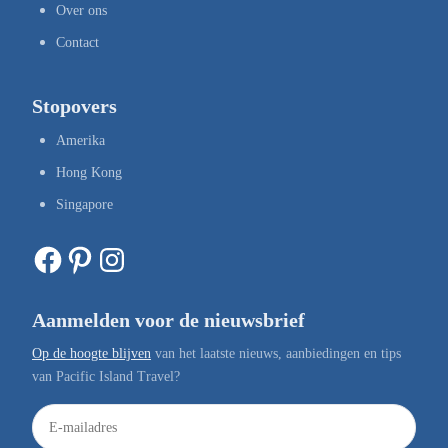
Over ons
Contact
Stopovers
Amerika
Hong Kong
Singapore
Facebook
Pinterest
Instagram
Aanmelden voor de nieuwsbrief
Op de hoogte blijven
van het laatste nieuws, aanbiedingen en tips
van Pacific Island Travel?
E
-