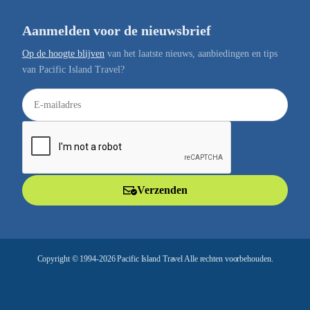
Aanmelden voor de nieuwsbrief
Op de hoogte blijven
van het laatste nieuws, aanbiedingen en tips
van Pacific Island Travel?
E
-
m
a
i
l
Verzenden
a
d
r
e
Copyright © 1994-2026 Pacific Island Travel Alle rechten voorbehouden.
s