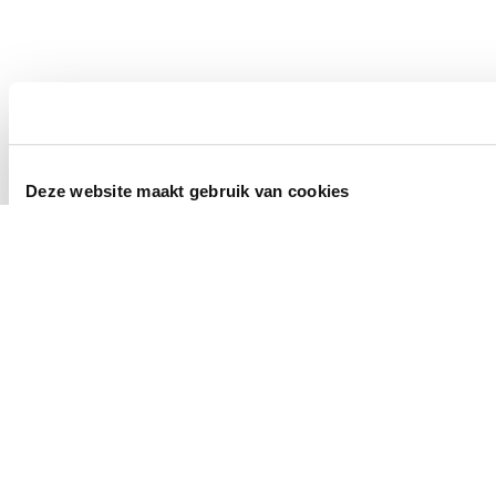
Deze website maakt gebruik van cookies
We gebruiken cookies om content en advertenties te persona
onze partners voor social media, adverteren en analyse. De
van hun services.